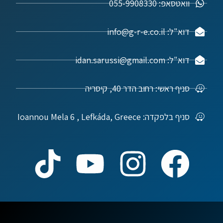
וואטסאפ: 055-9908330
דוא"ל: info@g-r-e.co.il
דוא"ל: idan.sarussi@gmail.com
סניף ראשי: רחוב הדר 40, קיסריה
סניף בלפקדה: Ioannou Mela 6 , Lefkáda, Greece