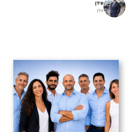
עידן
עידן