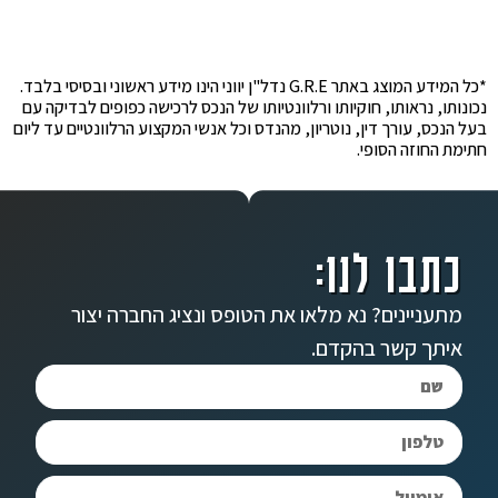
*כל המידע המוצג באתר G.R.E נדל"ן יווני הינו מידע ראשוני ובסיסי בלבד.
נכונותו, נראותו, חוקיותו ורלוונטיותו של הנכס לרכישה כפופים לבדיקה עם
בעל הנכס, עורך דין, נוטריון, מהנדס וכל אנשי המקצוע הרלוונטיים עד ליום
חתימת החוזה הסופי.
כתבו לנו:
מתעניינים? נא מלאו את הטופס ונציג החברה יצור
איתך קשר בהקדם.