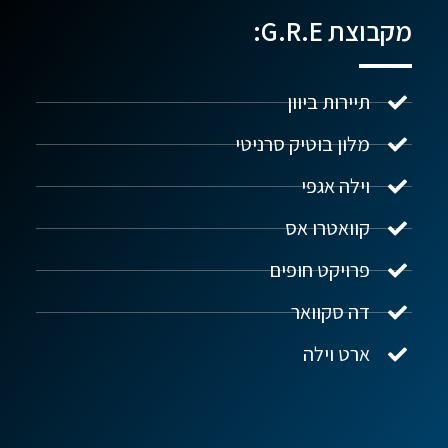
מקבוצת G.R.E:
תיירות ביוון
מלון בוטיק סרניטי
וילה אגפי
נדל"ן ביוון G.R.E
מקוון
קוואטרו אס
פרויקט חופים
שלום! איך אפשר לעזור?
דה סקוואר
ארט וילה