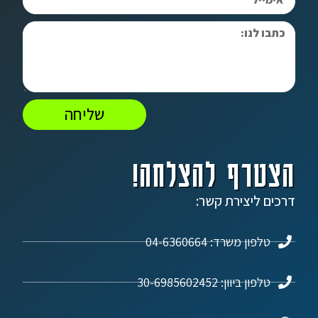
שליחה
הצטרף להצלחה!
דרכים ליצירת קשר:
טלפון משרד: 04-6360664
טלפון ביוון: 30-6985602452