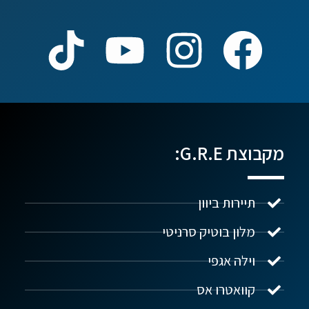
מקבוצת G.R.E:
תיירות ביוון
מלון בוטיק סרניטי
וילה אגפי
נדל"ן ביוון G.R.E
מקוון
קוואטרו אס