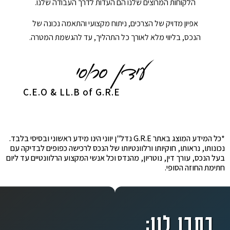
הלקוחות המרוצים שלנו הם העדות לדרך העבודה שלנו.
אפיון מדויק של הצרכים, ניתוח מקצועי והתאמה נכונה של
הנכס, בליווי מלא לאורך כל התהליך, עד להגשמת המטרה.
C.E.O & LL.B of G.R.E
*כל המידע המוצג באתר G.R.E נדל"ן יווני הינו מידע ראשוני ובסיסי בלבד.
נכונותו, נראותו, חוקיותו ורלוונטיותו של הנכס לרכישה כפופים לבדיקה עם
בעל הנכס, עורך דין, נוטריון, מהנדס וכל אנשי המקצוע הרלוונטיים עד ליום
חתימת החוזה הסופי.
כתבו לנו: