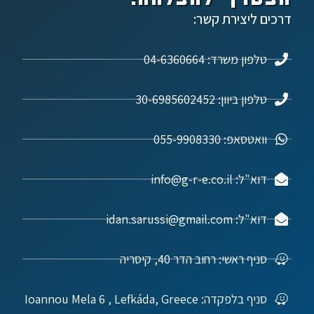
דרכים ליצירת קשר:
טלפון משרד: 04-6360664
טלפון ביוון: 30-6985602452
וואטסאפ: 055-9908330
דוא"ל: info@g-r-e.co.il
דוא"ל: idan.sarussi@gmail.com
סניף ראשי: רחוב הדר 40, קיסריה
סניף בלפקדה: Ioannou Mela 6 , Lefkáda, Greece