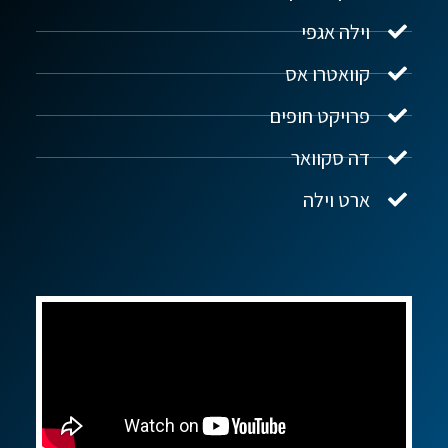
וילה אגפי
נדל"ן ביוון G.R.E
מקוון
קוואטרו אס
פרויקט חופים
שלום! איך אפשר לעזור?
דה סקוואר
ארט וילה