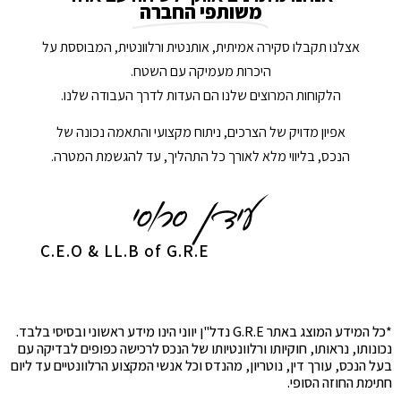
משותפי החברה
אצלנו תקבלו סקירה אמיתית, אותנטית ורלוונטית, המבוססת על
היכרות מעמיקה עם השטח.
הלקוחות המרוצים שלנו הם העדות לדרך העבודה שלנו.
אפיון מדויק של הצרכים, ניתוח מקצועי והתאמה נכונה של
הנכס, בליווי מלא לאורך כל התהליך, עד להגשמת המטרה.
C.E.O & LL.B of G.R.E
*כל המידע המוצג באתר G.R.E נדל"ן יווני הינו מידע ראשוני ובסיסי בלבד.
נכונותו, נראותו, חוקיותו ורלוונטיותו של הנכס לרכישה כפופים לבדיקה עם
בעל הנכס, עורך דין, נוטריון, מהנדס וכל אנשי המקצוע הרלוונטיים עד ליום
חתימת החוזה הסופי.