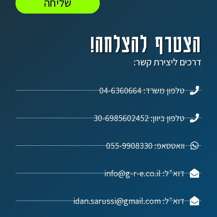
שליחה
הצטרף להצלחה!
דרכים ליצירת קשר:
טלפון משרד: 04-6360664
טלפון ביוון: 30-6985602452
וואטסאפ: 055-9908330
דוא"ל: info@g-r-e.co.il
דוא"ל: idan.sarussi@gmail.com