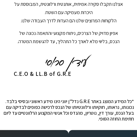
אצלנו תקבלו סקירה אמיתית, אותנטית ורלוונטית, המבוססת על
היכרות מעמיקה עם השטח.
הלקוחות המרוצים שלנו הם העדות לדרך העבודה שלנו.
אפיון מדויק של הצרכים, ניתוח מקצועי והתאמה נכונה של
הנכס, בליווי מלא לאורך כל התהליך, עד להגשמת המטרה.
C.E.O & LL.B of G.R.E
*כל המידע המוצג באתר G.R.E נדל"ן יווני הינו מידע ראשוני ובסיסי בלבד.
נכונותו, נראותו, חוקיותו ורלוונטיותו של הנכס לרכישה כפופים לבדיקה עם
בעל הנכס, עורך דין, נוטריון, מהנדס וכל אנשי המקצוע הרלוונטיים עד ליום
חתימת החוזה הסופי.