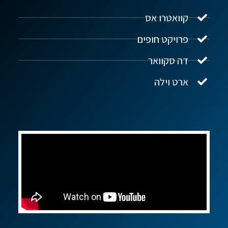
מקוון
קוואטרו אס
פרויקט חופים
שלום! איך אפשר לעזור?
דה סקוואר
ארט וילה