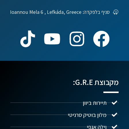
סניף בלפקדה: Ioannou Mela 6 , Lefkáda, Greece
מקבוצת G.R.E:
תיירות ביוון
מלון בוטיק סרניטי
וילה אגפי
נדל"ן ביוון G.R.E