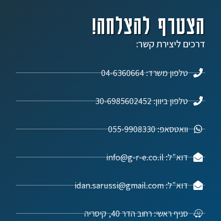
הצטרף להצלחה!
דרכים ליצירת קשר:
טלפון משרד: 04-6360664
טלפון ביוון: 30-6985602452
וואטסאפ: 055-9908330
דוא"ל: info@g-r-e.co.il
דוא"ל: idan.sarussi@gmail.com
סניף ראשי: רחוב הדר 40, קיסריה