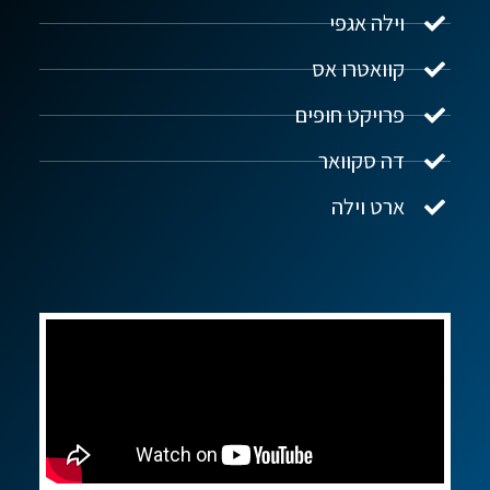
וילה אגפי
נדל"ן ביוון G.R.E
מקוון
קוואטרו אס
פרויקט חופים
שלום! איך אפשר לעזור?
דה סקוואר
ארט וילה