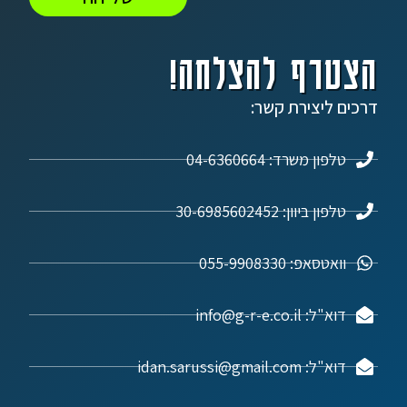
הצטרף להצלחה!
דרכים ליצירת קשר:
טלפון משרד: 04-6360664
טלפון ביוון: 30-6985602452
וואטסאפ: 055-9908330
דוא"ל: info@g-r-e.co.il
דוא"ל: idan.sarussi@gmail.com