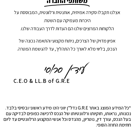
משותפי החברה
אצלנו תקבלו סקירה אמיתית, אותנטית ורלוונטית, המבוססת על
היכרות מעמיקה עם השטח.
הלקוחות המרוצים שלנו הם העדות לדרך העבודה שלנו.
אפיון מדויק של הצרכים, ניתוח מקצועי והתאמה נכונה של
הנכס, בליווי מלא לאורך כל התהליך, עד להגשמת המטרה.
C.E.O & LL.B of G.R.E
*כל המידע המוצג באתר G.R.E נדל"ן יווני הינו מידע ראשוני ובסיסי בלבד.
נכונותו, נראותו, חוקיותו ורלוונטיותו של הנכס לרכישה כפופים לבדיקה עם
בעל הנכס, עורך דין, נוטריון, מהנדס וכל אנשי המקצוע הרלוונטיים עד ליום
חתימת החוזה הסופי.