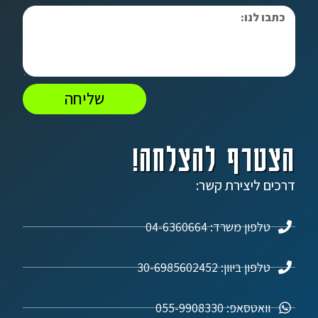
שליחה
הצטרף להצלחה!
דרכים ליצירת קשר:
טלפון משרד: 04-6360664
טלפון ביוון: 30-6985602452
וואטסאפ: 055-9908330