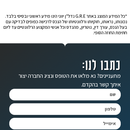
*כל המידע המוצג באתר G.R.E נדל"ן יווני הינו מידע ראשוני ובסיסי בלבד.
נכונותו, נראותו, חוקיותו ורלוונטיותו של הנכס לרכישה כפופים לבדיקה עם
בעל הנכס, עורך דין, נוטריון, מהנדס וכל אנשי המקצוע הרלוונטיים עד ליום
חתימת החוזה הסופי.
כתבו לנו:
מתעניינים? נא מלאו את הטופס ונציג החברה יצור
איתך קשר בהקדם.