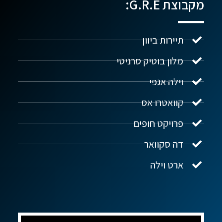
מקבוצת G.R.E:
תיירות ביוון
מלון בוטיק סרניטי
וילה אגפי
נדל"ן ביוון G.R.E
מקוון
קוואטרו אס
פרויקט חופים
שלום! איך אפשר לעזור?
דה סקוואר
ארט וילה