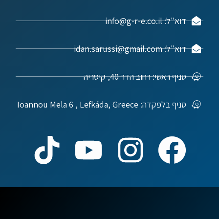
דוא"ל: info@g-r-e.co.il
דוא"ל: idan.sarussi@gmail.com
סניף ראשי: רחוב הדר 40, קיסריה
סניף בלפקדה: Ioannou Mela 6 , Lefkáda, Greece