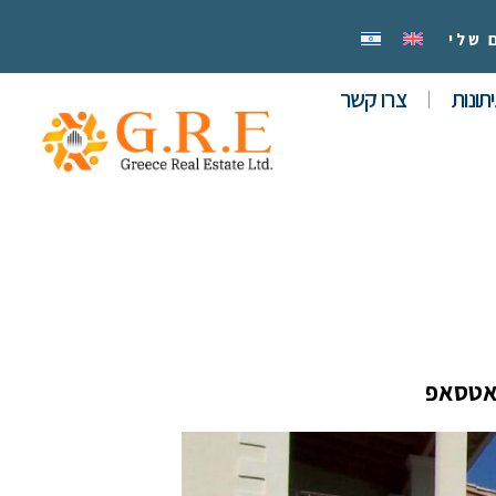
 שלי
תונות
צרו קשר
אטסאפ