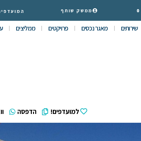
0
ממשק שותף
המועדפים
שירותים
מאגר נכסים
פרויקטים
ממליצים
עי
למועדפים!
הדפסה
וו