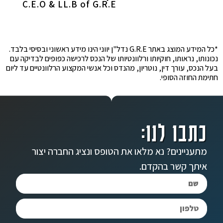
C.E.O & LL.B of G.R.E
*כל המידע המוצג באתר G.R.E נדל"ן יווני הינו מידע ראשוני ובסיסי בלבד.
נכונותו, נראותו, חוקיותו ורלוונטיותו של הנכס לרכישה כפופים לבדיקה עם
בעל הנכס, עורך דין, נוטריון, מהנדס וכל אנשי המקצוע הרלוונטיים עד ליום
חתימת החוזה הסופי.
כתבו לנו:
מתעניינים? נא מלאו את הטופס ונציג החברה יצור
איתך קשר בהקדם.