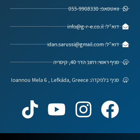
וואטסאפ: 055-9908330
דוא"ל: info@g-r-e.co.il
דוא"ל: idan.sarussi@gmail.com
סניף ראשי: רחוב הדר 40, קיסריה
סניף בלפקדה: Ioannou Mela 6 , Lefkáda, Greece