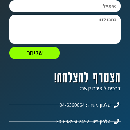
שליחה
הצטרף להצלחה!
דרכים ליצירת קשר:
טלפון משרד: 04-6360664
טלפון ביוון: 30-6985602452