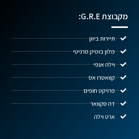
מקבוצת G.R.E:
תיירות ביוון
מלון בוטיק סרניטי
וילה אגפי
נדל"ן ביוון G.R.E
מקוון
קוואטרו אס
פרויקט חופים
שלום! איך אפשר לעזור?
דה סקוואר
ארט וילה