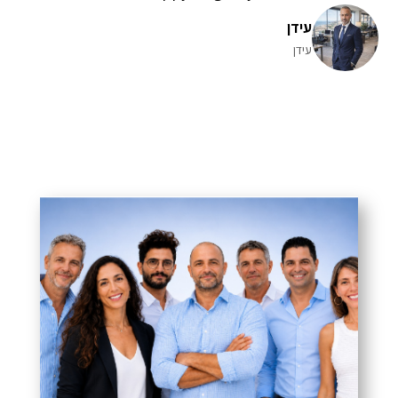
עידן
עידן