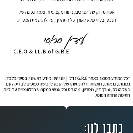
אפיון מדויק של הצרכים, ניתוח מקצועי והתאמה נכונה של
הנכס, בליווי מלא לאורך כל התהליך, עד להגשמת המטרה.
C.E.O & LL.B of G.R.E
*כל המידע המוצג באתר G.R.E נדל"ן יווני הינו מידע ראשוני ובסיסי בלבד.
נכונותו, נראותו, חוקיותו ורלוונטיותו של הנכס לרכישה כפופים לבדיקה עם
בעל הנכס, עורך דין, נוטריון, מהנדס וכל אנשי המקצוע הרלוונטיים עד ליום
חתימת החוזה הסופי.
כתבו לנו: