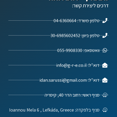
דרכים ליצירת קשר:
טלפון משרד: 04-6360664
טלפון ביוון: 30-6985602452
וואטסאפ: 055-9908330
דוא"ל: info@g-r-e.co.il
דוא"ל: idan.sarussi@gmail.com
סניף ראשי: רחוב הדר 40, קיסריה
סניף בלפקדה: Ioannou Mela 6 , Lefkáda, Greece