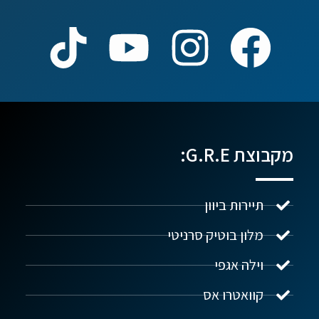
מקבוצת G.R.E:
תיירות ביוון
מלון בוטיק סרניטי
וילה אגפי
נדל"ן ביוון G.R.E
מקוון
קוואטרו אס