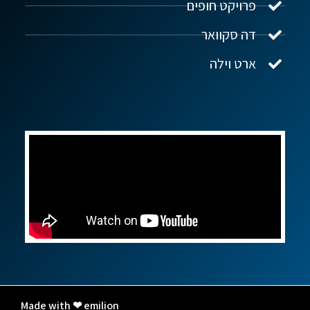
פרויקט חופים
שלום! איך אפשר לעזור?
דה סקוואר
ארט וילה
Made with ❤ emilion