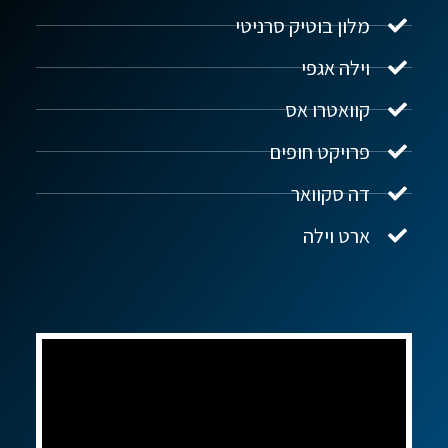
מלון בוטיק סרניטי
וילה אגפי
נדל"ן ביוון G.R.E
מקוון
קוואטרו אס
פרויקט חופים
שלום! איך אפשר לעזור?
דה סקוואר
ארט וילה