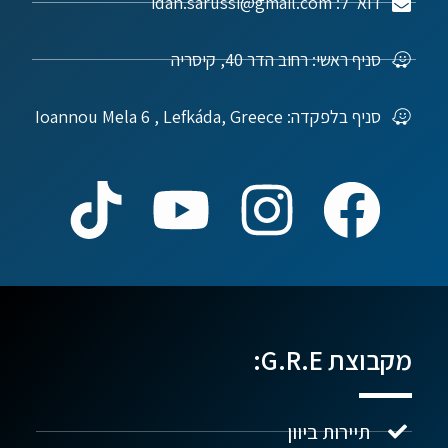
דוא"ל: idan.sarussi@gmail.com
סניף ראשי: רחוב הדר 40, קיסריה
סניף בלפקדה: Ioannou Mela 6 , Lefkáda, Greece
מקבוצת G.R.E:
תיירות ביוון