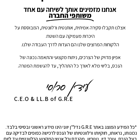
אנחנו מזמינים אותך לשיחה עם אחד
משותפי החברה
אצלנו תקבלו סקירה אמיתית, אותנטית ורלוונטית, המבוססת על
היכרות מעמיקה עם השטח.
הלקוחות המרוצים שלנו הם העדות לדרך העבודה שלנו.
אפיון מדויק של הצרכים, ניתוח מקצועי והתאמה נכונה של
הנכס, בליווי מלא לאורך כל התהליך, עד להגשמת המטרה.
C.E.O & LL.B of G.R.E
*כל המידע המוצג באתר G.R.E נדל"ן יווני הינו מידע ראשוני ובסיסי בלבד.
נכונותו, נראותו, חוקיותו ורלוונטיותו של הנכס לרכישה כפופים לבדיקה עם
בעל הנכס, עורך דין, נוטריון, מהנדס וכל אנשי המקצוע הרלוונטיים עד ליום