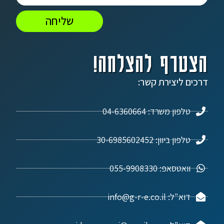
שליחה
הצטרף להצלחה!
דרכים ליצירת קשר:
טלפון משרד: 04-6360664
טלפון ביוון: 30-6985602452
וואטסאפ: 055-9908330
דוא"ל: info@g-r-e.co.il