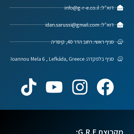
דוא"ל: info@g-r-e.co.il
דוא"ל: idan.sarussi@gmail.com
סניף ראשי: רחוב הדר 40, קיסריה
סניף בלפקדה: Ioannou Mela 6 , Lefkáda, Greece
מקבוצת G.R.E: