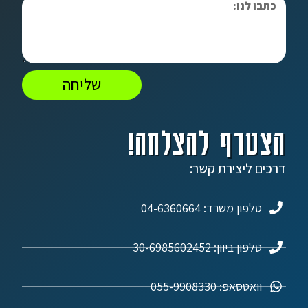
שליחה
הצטרף להצלחה!
דרכים ליצירת קשר:
טלפון משרד: 04-6360664
טלפון ביוון: 30-6985602452
וואטסאפ: 055-9908330