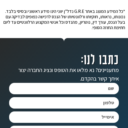
*כל המידע המוצג באתר G.R.E נדל"ן יווני הינו מידע ראשוני ובסיסי בלבד.
נכונותו, נראותו, חוקיותו ורלוונטיותו של הנכס לרכישה כפופים לבדיקה עם
בעל הנכס, עורך דין, נוטריון, מהנדס וכל אנשי המקצוע הרלוונטיים עד ליום
חתימת החוזה הסופי.
כתבו לנו:
מתעניינים? נא מלאו את הטופס ונציג החברה יצור
איתך קשר בהקדם.