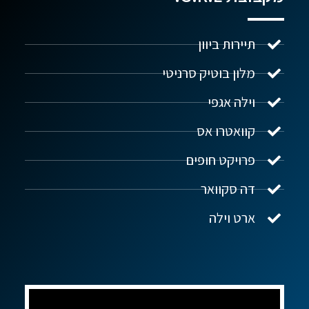
תיירות ביוון
מלון בוטיק סרניטי
וילה אגפי
נדל"ן ביוון G.R.E
מקוון
קוואטרו אס
פרויקט חופים
שלום! איך אפשר לעזור?
דה סקוואר
ארט וילה