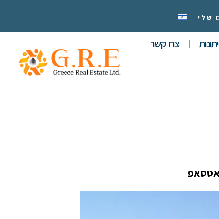
 שלי
תונות
צרו קשר
אטסאפ