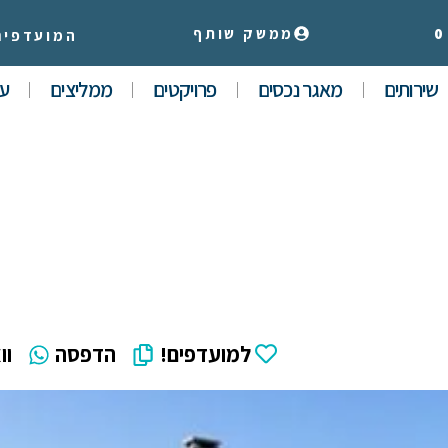
0
ממשק שותף
המועדפים
שירותים
מאגר נכסים
פרויקטים
ממליצים
עי
למועדפים!
הדפסה
וו