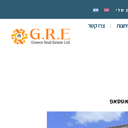
 שלי
תונות
צרו קשר
אטסאפ