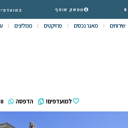
0
ממשק שותף
המועדפים
שירותים
מאגר נכסים
פרויקטים
ממליצים
עי
למועדפים!
הדפסה
וו