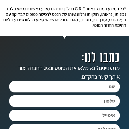
*כל המידע המוצג באתר G.R.E נדל"ן יווני הינו מידע ראשוני ובסיסי בלבד.
נכונותו, נראותו, חוקיותו ורלוונטיותו של הנכס לרכישה כפופים לבדיקה עם
בעל הנכס, עורך דין, נוטריון, מהנדס וכל אנשי המקצוע הרלוונטיים עד ליום
חתימת החוזה הסופי.
כתבו לנו:
מתעניינים? נא מלאו את הטופס ונציג החברה יצור
איתך קשר בהקדם.