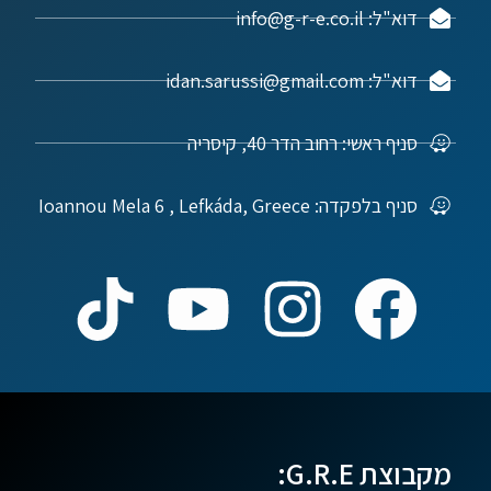
דוא"ל: info@g-r-e.co.il
דוא"ל: idan.sarussi@gmail.com
סניף ראשי: רחוב הדר 40, קיסריה
סניף בלפקדה: Ioannou Mela 6 , Lefkáda, Greece
מקבוצת G.R.E: