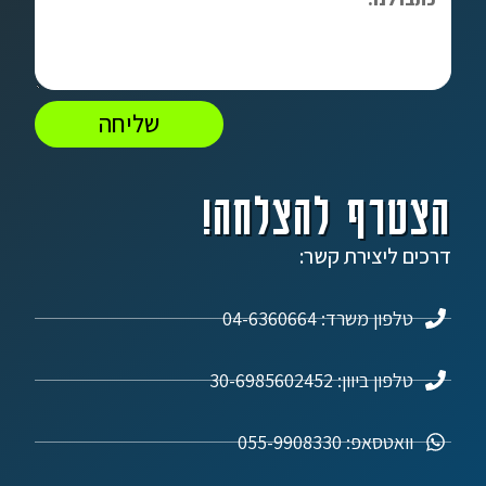
שליחה
הצטרף להצלחה!
דרכים ליצירת קשר:
טלפון משרד: 04-6360664
טלפון ביוון: 30-6985602452
וואטסאפ: 055-9908330