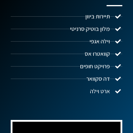
תיירות ביוון
מלון בוטיק סרניטי
וילה אגפי
נדל"ן ביוון G.R.E
מקוון
קוואטרו אס
פרויקט חופים
שלום! איך אפשר לעזור?
דה סקוואר
ארט וילה