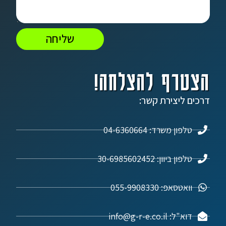
שליחה
הצטרף להצלחה!
דרכים ליצירת קשר:
טלפון משרד: 04-6360664
טלפון ביוון: 30-6985602452
וואטסאפ: 055-9908330
דוא"ל: info@g-r-e.co.il