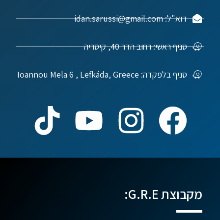
דוא"ל: idan.sarussi@gmail.com
סניף ראשי: רחוב הדר 40, קיסריה
סניף בלפקדה: Ioannou Mela 6 , Lefkáda, Greece
מקבוצת G.R.E: