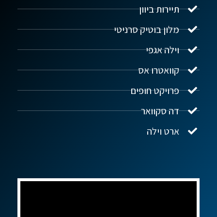
תיירות ביוון
מלון בוטיק סרניטי
וילה אגפי
נדל"ן ביוון G.R.E
מקוון
קוואטרו אס
פרויקט חופים
שלום! איך אפשר לעזור?
דה סקוואר
ארט וילה