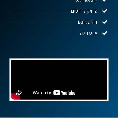
פרויקט חופים
שלום! איך אפשר לעזור?
דה סקוואר
ארט וילה