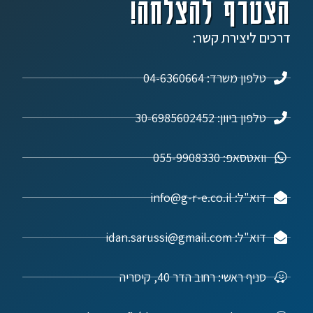
הצטרף להצלחה!
דרכים ליצירת קשר:
טלפון משרד: 04-6360664
טלפון ביוון: 30-6985602452
וואטסאפ: 055-9908330
דוא"ל: info@g-r-e.co.il
דוא"ל: idan.sarussi@gmail.com
סניף ראשי: רחוב הדר 40, קיסריה