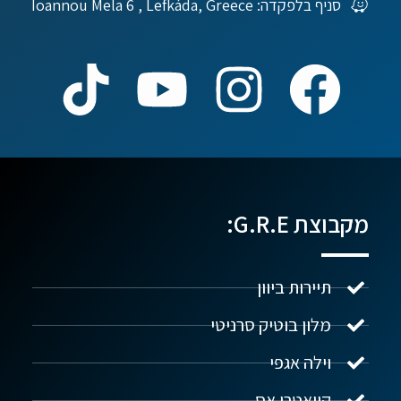
סניף בלפקדה: Ioannou Mela 6 , Lefkáda, Greece
מקבוצת G.R.E:
תיירות ביוון
מלון בוטיק סרניטי
וילה אגפי
נדל"ן ביוון G.R.E
מקוון
קוואטרו אס