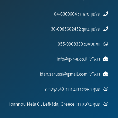
טלפון משרד: 04-6360664
טלפון ביוון: 30-6985602452
וואטסאפ: 055-9908330
דוא"ל: info@g-r-e.co.il
דוא"ל: idan.sarussi@gmail.com
סניף ראשי: רחוב הדר 40, קיסריה
סניף בלפקדה: Ioannou Mela 6 , Lefkáda, Greece