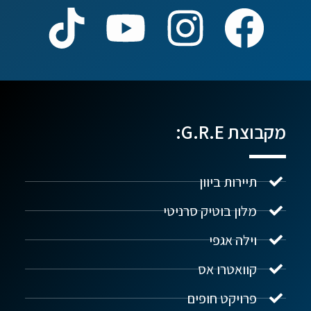
מקבוצת G.R.E:
תיירות ביוון
מלון בוטיק סרניטי
וילה אגפי
נדל"ן ביוון G.R.E
מקוון
קוואטרו אס
פרויקט חופים
שלום! איך אפשר לעזור?