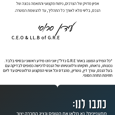
אפיון מדויק של הצרכים, ניתוח מקצועי והתאמה נכונה של
הנכס, בליווי מלא לאורך כל התהליך, עד להגשמת המטרה.
C.E.O & LL.B of G.R.E
*כל המידע המוצג באתר G.R.E נדל"ן יווני הינו מידע ראשוני ובסיסי בלבד.
נכונותו, נראותו, חוקיותו ורלוונטיותו של הנכס לרכישה כפופים לבדיקה עם
בעל הנכס, עורך דין, נוטריון, מהנדס וכל אנשי המקצוע הרלוונטיים עד ליום
חתימת החוזה הסופי.
כתבו לנו:
מתעניינים? נא מלאו את הטופס ונציג החברה יצור