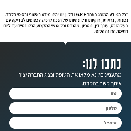
*כל המידע המוצג באתר G.R.E נדל"ן יווני הינו מידע ראשוני ובסיסי בלבד.
נכונותו, נראותו, חוקיותו ורלוונטיותו של הנכס לרכישה כפופים לבדיקה עם
בעל הנכס, עורך דין, נוטריון, מהנדס וכל אנשי המקצוע הרלוונטיים עד ליום
חתימת החוזה הסופי.
כתבו לנו:
מתעניינים? נא מלאו את הטופס ונציג החברה יצור
איתך קשר בהקדם.