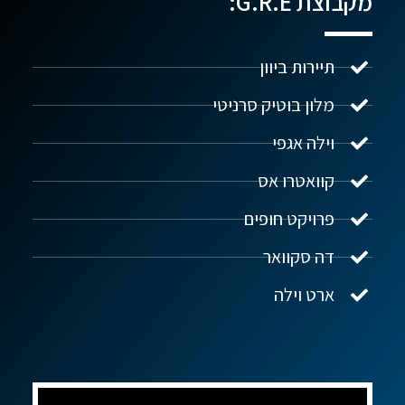
מקבוצת G.R.E:
תיירות ביוון
מלון בוטיק סרניטי
וילה אגפי
נדל"ן ביוון G.R.E
מקוון
קוואטרו אס
פרויקט חופים
שלום! איך אפשר לעזור?
דה סקוואר
ארט וילה