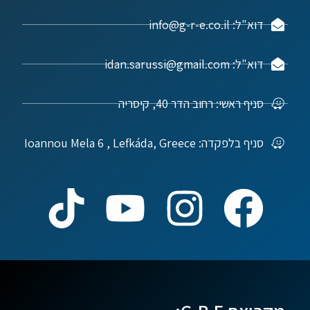
דוא"ל: info@g-r-e.co.il
דוא"ל: idan.sarussi@gmail.com
סניף ראשי: רחוב הדר 40, קיסריה
סניף בלפקדה: Ioannou Mela 6 , Lefkáda, Greece