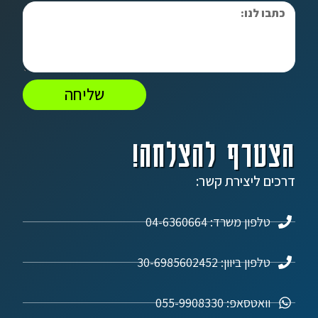
שליחה
הצטרף להצלחה!
דרכים ליצירת קשר:
טלפון משרד: 04-6360664
טלפון ביוון: 30-6985602452
וואטסאפ: 055-9908330