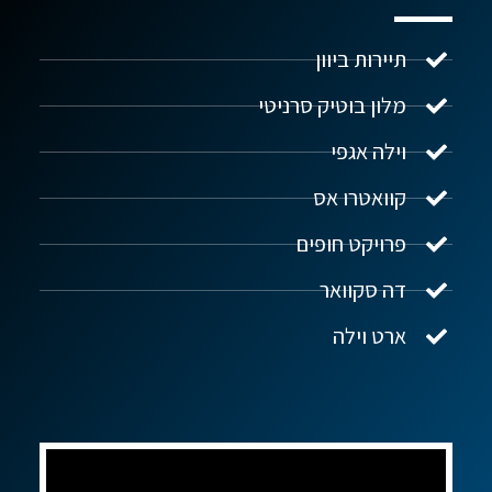
תיירות ביוון
מלון בוטיק סרניטי
וילה אגפי
נדל"ן ביוון G.R.E
מקוון
קוואטרו אס
פרויקט חופים
שלום! איך אפשר לעזור?
דה סקוואר
ארט וילה