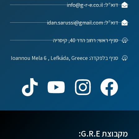
דוא"ל: info@g-r-e.co.il
דוא"ל: idan.sarussi@gmail.com
סניף ראשי: רחוב הדר 40, קיסריה
סניף בלפקדה: Ioannou Mela 6 , Lefkáda, Greece
מקבוצת G.R.E: