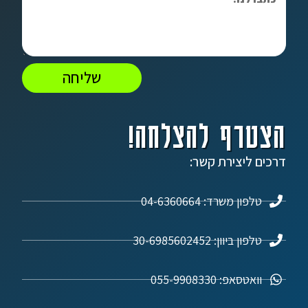
שליחה
הצטרף להצלחה!
דרכים ליצירת קשר:
טלפון משרד: 04-6360664
טלפון ביוון: 30-6985602452
וואטסאפ: 055-9908330