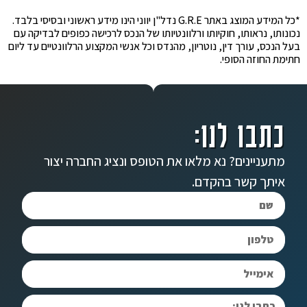
*כל המידע המוצג באתר G.R.E נדל"ן יווני הינו מידע ראשוני ובסיסי בלבד.
נכונותו, נראותו, חוקיותו ורלוונטיותו של הנכס לרכישה כפופים לבדיקה עם
בעל הנכס, עורך דין, נוטריון, מהנדס וכל אנשי המקצוע הרלוונטיים עד ליום
חתימת החוזה הסופי.
כתבו לנו:
מתעניינים? נא מלאו את הטופס ונציג החברה יצור
איתך קשר בהקדם.