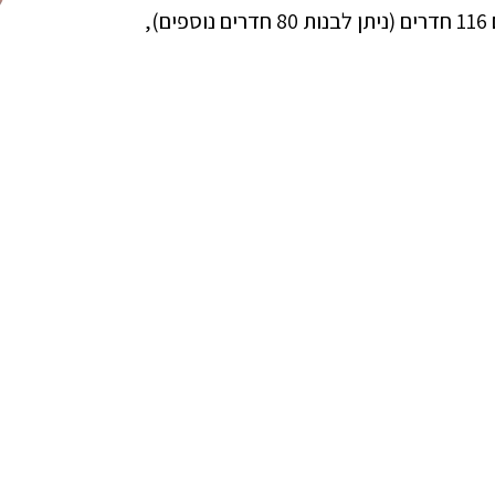
המלון בנוי על מגרש אדמה בשטח של 32,000 מ"ר, עם 116 חדרים (ניתן לבנות 80 חדרים נוספים),