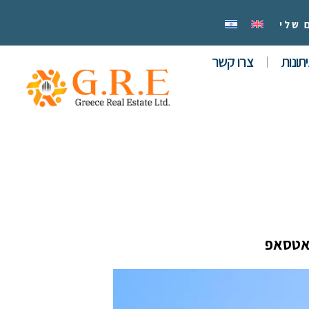
 שלי
תונות
צרו קשר
אטסאפ