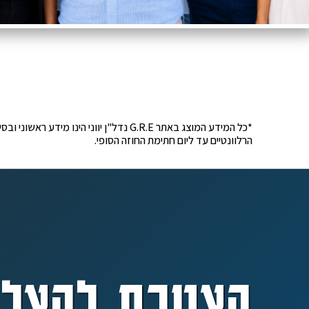
*כל המידע המוצג באתר G.R.E נדל"ן יוונ
הרלוונטיים עד ליום חתימת החוזה הסופי.
הצטרף להצלח