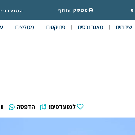
0
ממשק שותף
המועדפים
שירותים
מאגר נכסים
פרויקטים
ממליצים
עי
למועדפים!
הדפסה
וו