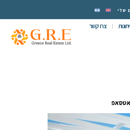
 שלי
תונות
צרו קשר
אטסאפ