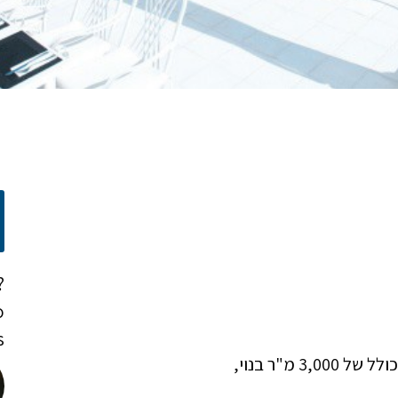
?
o
!