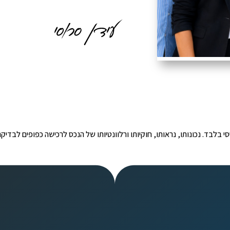
י הינו מידע ראשוני ובסיסי בלבד. נכונותו, נראותו, חוקיותו ורלוונטיותו של הנכס לרכישה כפ