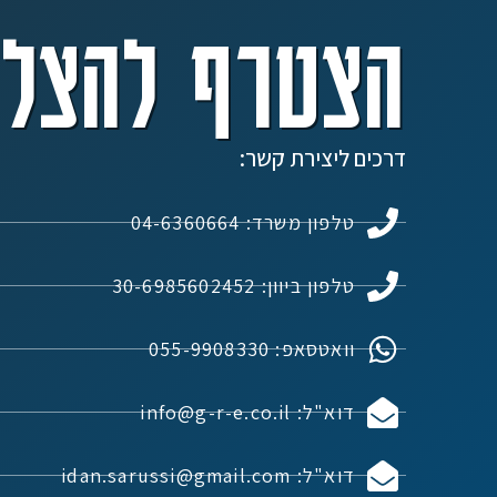
הצטרף להצלח
דרכים ליצירת קשר:
טלפון משרד: 04-6360664
טלפון ביוון: 30-6985602452
וואטסאפ: 055-9908330
דוא"ל: info@g-r-e.co.il
דוא"ל: idan.sarussi@gmail.com