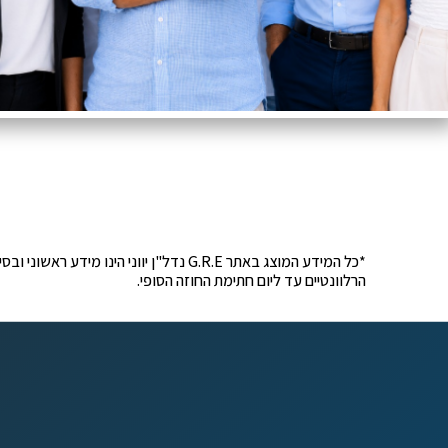
*כל המידע המוצג באתר G.R.E נדל"ן יוונ
הרלוונטיים עד ליום חתימת החוזה הסופי.