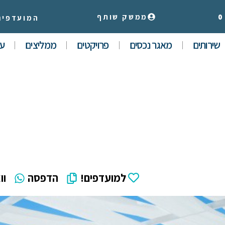
0
ממשק שותף
המועדפים
שירותים
מאגר נכסים
פרויקטים
ממליצים
עי
למועדפים!
הדפסה
וו