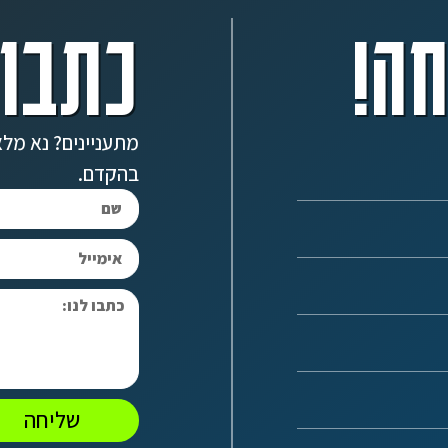
ה!
כתבו 
מתעניינים? נא מלא
בהקדם.
שליחה