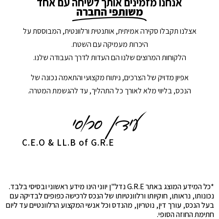
אנחנו מזמינים אותך לשיחה עם אחד
משותפי החברה
אצלנו תקבלו סקירה אמיתית, אותנטית ורלוונטית, המבוססת על
היכרות מעמיקה עם השטח.
הלקוחות המרוצים שלנו הם העדות לדרך העבודה שלנו.
אפיון מדויק של הצרכים, ניתוח מקצועי והתאמה נכונה של
הנכס, בליווי מלא לאורך כל התהליך, עד להגשמת המטרה.
C.E.O & LL.B of G.R.E
*כל המידע המוצג באתר G.R.E נדל"ן יווני הינו מידע ראשוני ובסיסי בלבד.
נכונותו, נראותו, חוקיותו ורלוונטיותו של הנכס לרכישה כפופים לבדיקה עם
בעל הנכס, עורך דין, נוטריון, מהנדס וכל אנשי המקצוע הרלוונטיים עד ליום
חתימת החוזה הסופי.