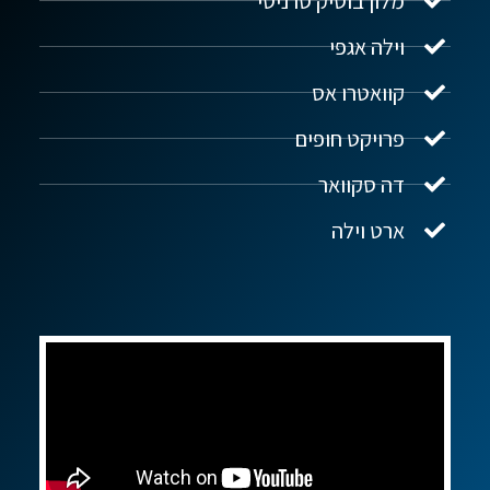
מלון בוטיק סרניטי
וילה אגפי
נדל"ן ביוון G.R.E
מקוון
קוואטרו אס
פרויקט חופים
שלום! איך אפשר לעזור?
דה סקוואר
ארט וילה