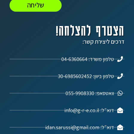
שליחה
הצטרף להצלחה!
דרכים ליצירת קשר:
טלפון משרד: 04-6360664
טלפון ביוון: 30-6985602452
וואטסאפ: 055-9908330
דוא"ל: info@g-r-e.co.il
דוא"ל: idan.sarussi@gmail.com