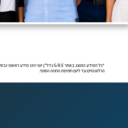
*כל המידע המוצג באתר G.R.E נדל"ן יוונ
הרלוונטיים עד ליום חתימת החוזה הסופי.