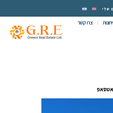
 שלי
תונות
צרו קשר
אטסאפ