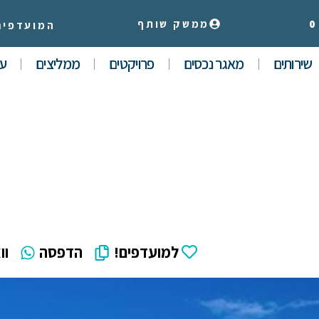
0
ממשק שותף
המועדפים
שירותים
מאגר נכסים
פרויקטים
ממליצים
עי
למועדפים!
הדפסה
וו