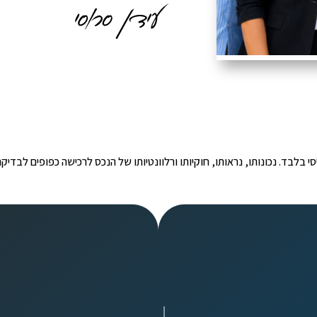
י הינו מידע ראשוני ובסיסי בלבד. נכונותו, נראותו, חוקיותו ורלוונטיותו של הנכס לרכישה כפ