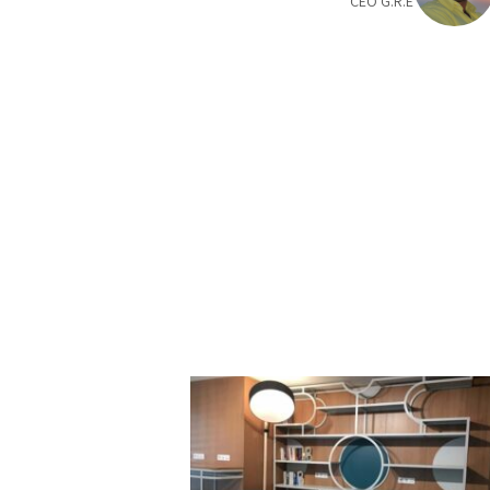
CEO G.R.E