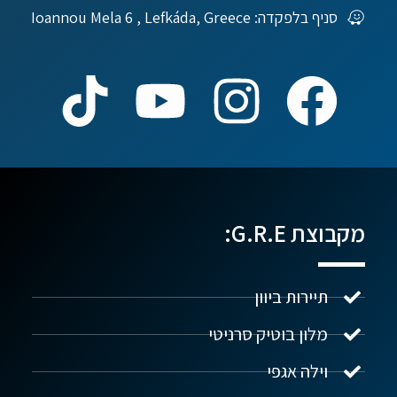
סניף בלפקדה: Ioannou Mela 6 , Lefkáda, Greece
מקבוצת G.R.E:
תיירות ביוון
מלון בוטיק סרניטי
וילה אגפי
נדל"ן ביוון G.R.E
מקוון