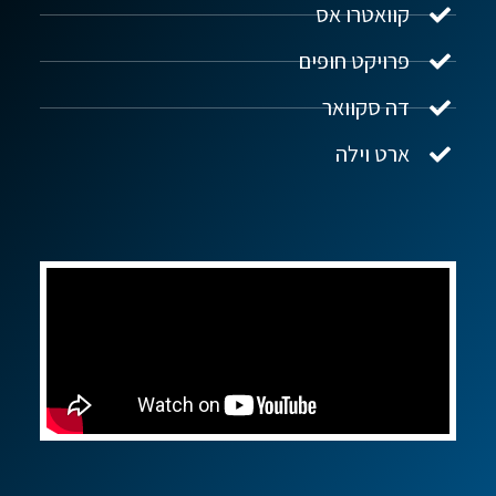
קוואטרו אס
פרויקט חופים
שלום! איך אפשר לעזור?
דה סקוואר
ארט וילה