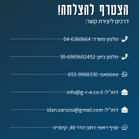
הצטרף להצלחה!
דרכים ליצירת קשר:
טלפון משרד: 04-6360664
טלפון ביוון: 30-6985602452
וואטסאפ: 055-9908330
דוא"ל: info@g-r-e.co.il
דוא"ל: idan.sarussi@gmail.com
סניף ראשי: רחוב הדר 40, קיסריה