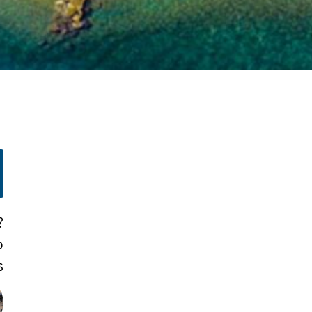
?
o
!