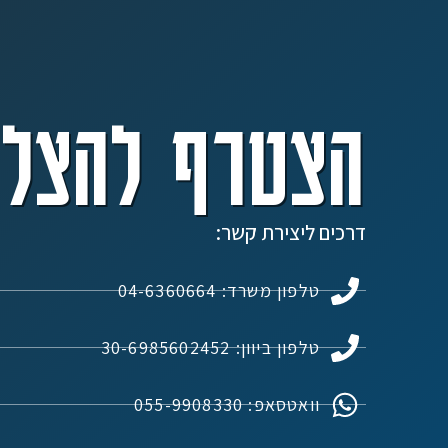
הצטרף להצלח
דרכים ליצירת קשר:
טלפון משרד: 04-6360664
טלפון ביוון: 30-6985602452
וואטסאפ: 055-9908330