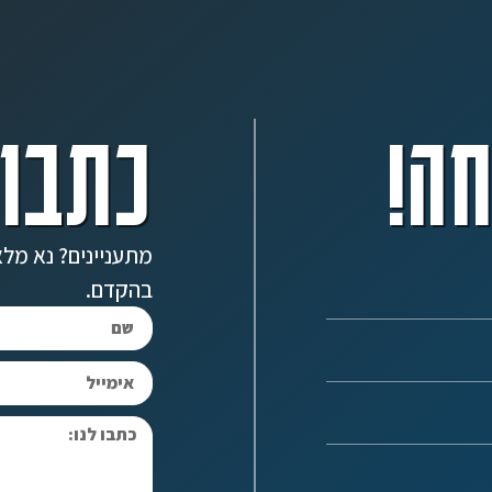
ה!
כתבו 
מתעניינים? נא מלא
בהקדם.