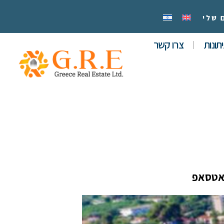
 שלי
תונות
צרו קשר
אטסאפ