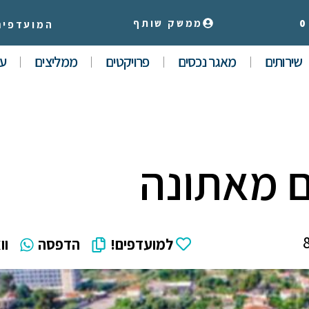
0
ממשק שותף
המועדפים
שירותים
מאגר נכסים
פרויקטים
ממליצים
עי
למועדפים!
הדפסה
וו