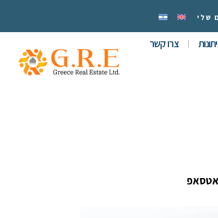
 שלי
תונות
צרו קשר
אטסאפ