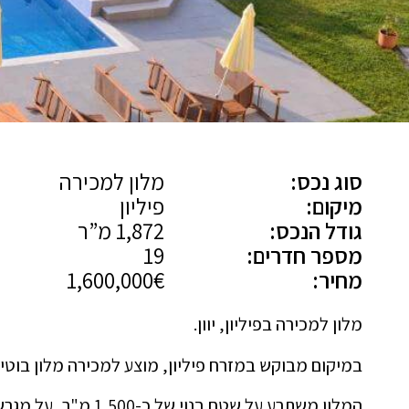
סוג נכס:
מלון למכירה
מיקום:
פיליון
גודל הנכס:
1,872 מ”ר
מספר חדרים:
19
מחיר:
1,600,000€
מלון למכירה בפיליון, יוון.
במיקום מבוקש במזרח פיליון, מוצע למכירה מלון בוטיק 4 כוכבים – בבלעדיות מלא
המלון משתרע על שטח בנוי של כ-1,500 מ"ר, על מגרש בגודל 1,872 מ"ר.