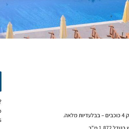
?
o
ה.
!