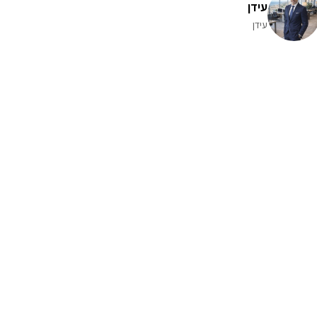
עידן
עידן