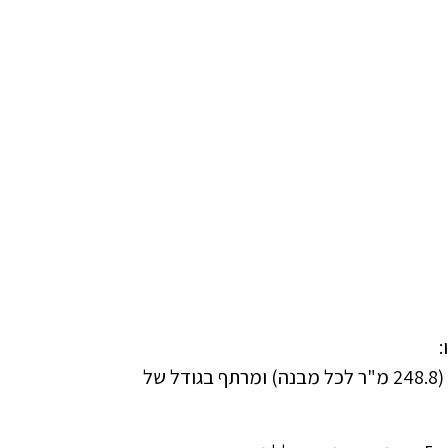
קומת קרקע וראשונה (250 מ"ר כל אחת), קומה שנייה (248.8 מ"ר לכל מבנה) ומרתף בגודל של