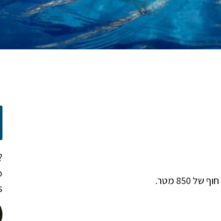
?
o
!