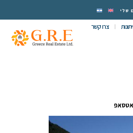
 שלי
תונות
צרו קשר
אטסאפ