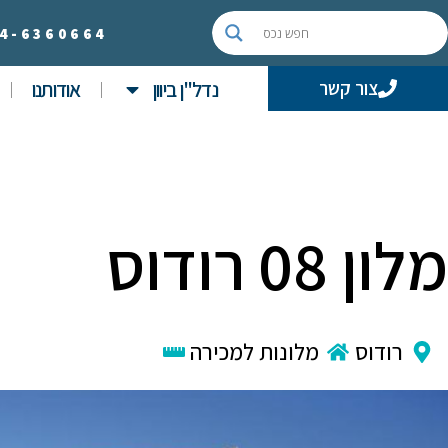
4-
6360664
נדל"ן ביוון
אודותנו
צור קשר
מלון 08 רודוס
רודוס
מלונות למכירה