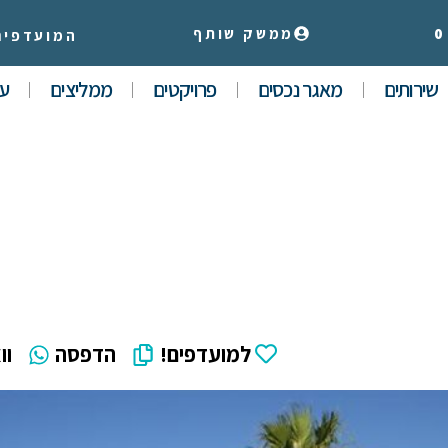
0
ממשק שותף
המועדפים
שירותים
מאגר נכסים
פרויקטים
ממליצים
עי
למועדפים!
הדפסה
וו