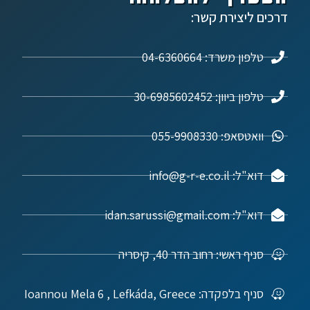
דרכים ליצירת קשר:
טלפון משרד: 04-6360664
טלפון ביוון: 30-6985602452
וואטסאפ: 055-9908330
דוא"ל: info@g-r-e.co.il
דוא"ל: idan.sarussi@gmail.com
סניף ראשי: רחוב הדר 40, קיסריה
סניף בלפקדה: Ioannou Mela 6 , Lefkáda, Greece