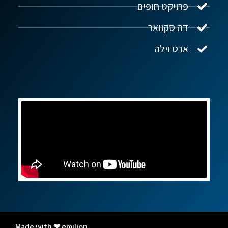
פרויקט חופים
שלום! איך אפשר לעזור?
דה סקוואר
ארט וילה
Made with ❤ emilion