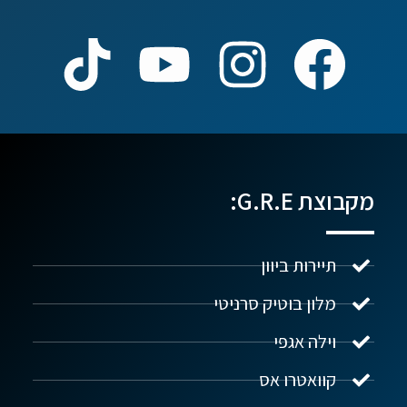
מקבוצת G.R.E:
תיירות ביוון
מלון בוטיק סרניטי
וילה אגפי
נדל"ן ביוון G.R.E
מקוון
קוואטרו אס