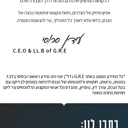
הלקוחות המרוצים שלנו הם העדות לדרך העבודה שלנו.
אפיון מדויק של הצרכים, ניתוח מקצועי והתאמה נכונה של
הנכס, בליווי מלא לאורך כל התהליך, עד להגשמת המטרה.
C.E.O & LL.B of G.R.E
*כל המידע המוצג באתר G.R.E נדל"ן יווני הינו מידע ראשוני ובסיסי בלבד.
נכונותו, נראותו, חוקיותו ורלוונטיותו של הנכס לרכישה כפופים לבדיקה עם
בעל הנכס, עורך דין, נוטריון, מהנדס וכל אנשי המקצוע הרלוונטיים עד ליום
חתימת החוזה הסופי.
כתבו לנו: