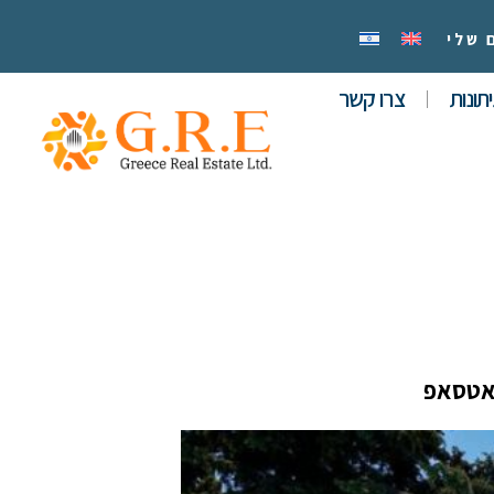
 שלי
תונות
צרו קשר
אטסאפ