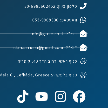
טלפון ביוון: 30-6985602452
וואטסאפ: 055-9908330
דוא"ל: info@g-r-e.co.il
דוא"ל: idan.sarussi@gmail.com
סניף ראשי: רחוב הדר 40, קיסריה
סניף בלפקדה: Ioannou Mela 6 , Lefkáda, Greece