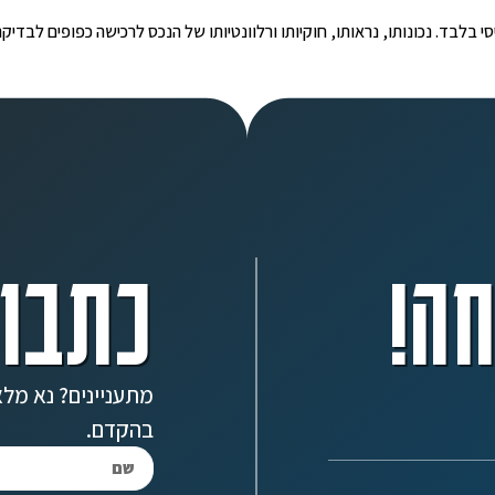
י הינו מידע ראשוני ובסיסי בלבד. נכונותו, נראותו, חוקיותו ורלוונטיותו של הנכס לרכישה כפ
ה!
כתבו 
מתעניינים? נא מלא
בהקדם.