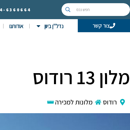
4-
6360664
נדל"ן ביוון
אודותנו
צור קשר
מלון 13 רודוס
רודוס
מלונות למכירה