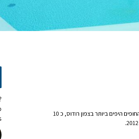
?
o
מלון ריזורט שנפרש על פני 9 דונם, ממוקם על יד אחד החופים היפים ביותר בצפון רודוס, כ 10
!