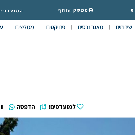
0
ממשק שותף
המועדפים
שירותים
מאגר נכסים
פרויקטים
ממליצים
עי
למועדפים!
הדפסה
וו