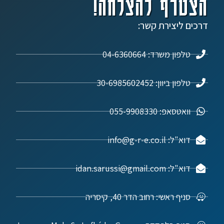
הצטרף להצלחה!
דרכים ליצירת קשר:
טלפון משרד: 04-6360664
טלפון ביוון: 30-6985602452
וואטסאפ: 055-9908330
דוא"ל: info@g-r-e.co.il
דוא"ל: idan.sarussi@gmail.com
סניף ראשי: רחוב הדר 40, קיסריה