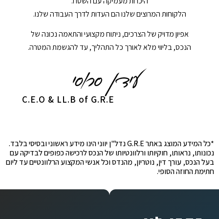
היכרות מעמיקה עם השטח.
הלקוחות המרוצים שלנו הם העדות לדרך העבודה שלנו.
אפיון מדויק של הצרכים, ניתוח מקצועי והתאמה נכונה של
הנכס, בליווי מלא לאורך כל התהליך, עד להגשמת המטרה.
C.E.O & LL.B of G.R.E
*כל המידע המוצג באתר G.R.E נדל"ן יווני הינו מידע ראשוני ובסיסי בלבד.
נכונותו, נראותו, חוקיותו ורלוונטיותו של הנכס לרכישה כפופים לבדיקה עם
בעל הנכס, עורך דין, נוטריון, מהנדס וכל אנשי המקצוע הרלוונטיים עד ליום
חתימת החוזה הסופי.