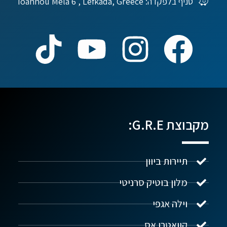
סניף בלפקדה: Ioannou Mela 6 , Lefkáda, Greece
מקבוצת G.R.E:
תיירות ביוון
מלון בוטיק סרניטי
וילה אגפי
נדל"ן ביוון G.R.E
מקוון
קוואטרו אס