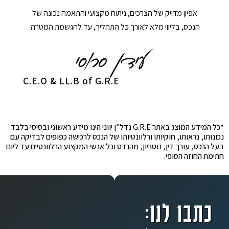
אפיון מדויק של הצרכים, ניתוח מקצועי והתאמה נכונה של
הנכס, בליווי מלא לאורך כל התהליך, עד להגשמת המטרה.
C.E.O & LL.B of G.R.E
*כל המידע המוצג באתר G.R.E נדל"ן יווני הינו מידע ראשוני ובסיסי בלבד.
נכונותו, נראותו, חוקיותו ורלוונטיותו של הנכס לרכישה כפופים לבדיקה עם
בעל הנכס, עורך דין, נוטריון, מהנדס וכל אנשי המקצוע הרלוונטיים עד ליום
חתימת החוזה הסופי.
כתבו לנו: