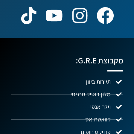
מקבוצת G.R.E:
תיירות ביוון
מלון בוטיק סרניטי
וילה אגפי
נדל"ן ביוון G.R.E
מקוון
קוואטרו אס
פרויקט חופים
שלום! איך אפשר לעזור?