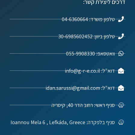
דרכים ליצירת קשר:
טלפון משרד: 04-6360664
טלפון ביוון: 30-6985602452
וואטסאפ: 055-9908330
דוא"ל: info@g-r-e.co.il
דוא"ל: idan.sarussi@gmail.com
סניף ראשי: רחוב הדר 40, קיסריה
סניף בלפקדה: Ioannou Mela 6 , Lefkáda, Greece