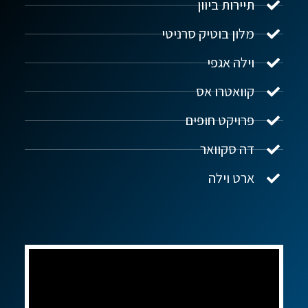
תיירות ביוון
מלון בוטיק סרניטי
וילה אגפי
נדל"ן ביוון G.R.E
מקוון
קוואטרו אס
פרויקט חופים
שלום! איך אפשר לעזור?
דה סקוואר
ארט וילה