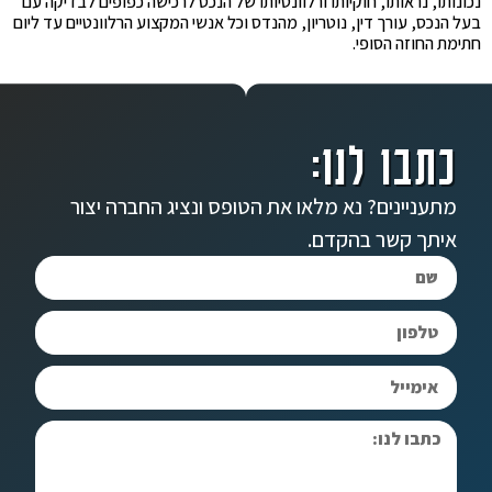
נכונותו, נראותו, חוקיותו ורלוונטיותו של הנכס לרכישה כפופים לבדיקה עם
בעל הנכס, עורך דין, נוטריון, מהנדס וכל אנשי המקצוע הרלוונטיים עד ליום
חתימת החוזה הסופי.
כתבו לנו:
מתעניינים? נא מלאו את הטופס ונציג החברה יצור
איתך קשר בהקדם.