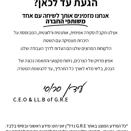
הגעת עד לכאן?
אנחנו מזמינים אותך לשיחה עם אחד
משותפי החברה
אצלנו תקבלו סקירה אמיתית, אותנטית ורלוונטית, המבוססת על
היכרות מעמיקה עם השטח.
הלקוחות המרוצים שלנו הם העדות לדרך העבודה שלנו.
אפיון מדויק של הצרכים, ניתוח מקצועי והתאמה נכונה של
הנכס, בליווי מלא לאורך כל התהליך, עד להגשמת המטרה.
C.E.O & LL.B of G.R.E
*כל המידע המוצג באתר G.R.E נדל"ן יווני הינו מידע ראשוני ובסיסי בלבד.