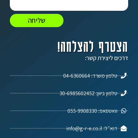
שליחה
הצטרף להצלחה!
דרכים ליצירת קשר:
טלפון משרד: 04-6360664
טלפון ביוון: 30-6985602452
וואטסאפ: 055-9908330
דוא"ל: info@g-r-e.co.il