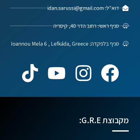
דוא"ל: idan.sarussi@gmail.com
סניף ראשי: רחוב הדר 40, קיסריה
סניף בלפקדה: Ioannou Mela 6 , Lefkáda, Greece
מקבוצת G.R.E: