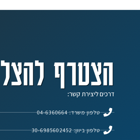
הצטרף להצלח
דרכים ליצירת קשר:
טלפון משרד: 04-6360664
טלפון ביוון: 30-6985602452