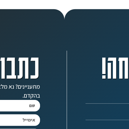
ה!
כתבו 
מתעניינים? נא מלא
בהקדם.