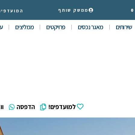
0
ממשק שותף
המועדפים
שירותים
מאגר נכסים
פרויקטים
ממליצים
עי
למועדפים!
הדפסה
וו