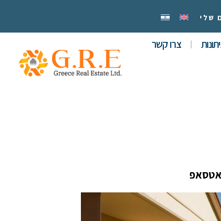
 שלי
תונות
צרו קשר
אטסאפ