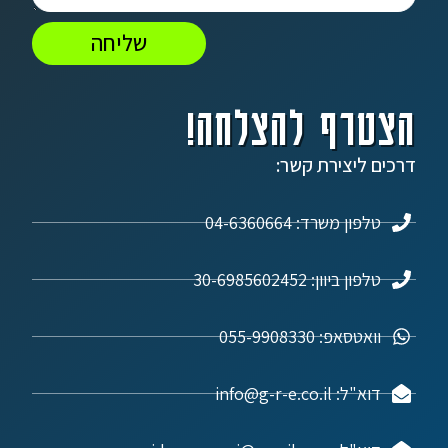
שליחה
הצטרף להצלחה!
דרכים ליצירת קשר:
טלפון משרד: 04-6360664
טלפון ביוון: 30-6985602452
וואטסאפ: 055-9908330
דוא"ל: info@g-r-e.co.il