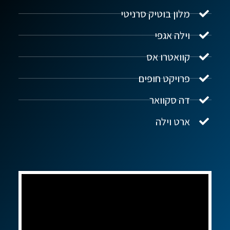
מלון בוטיק סרניטי
וילה אגפי
נדל"ן ביוון G.R.E
מקוון
קוואטרו אס
פרויקט חופים
שלום! איך אפשר לעזור?
דה סקוואר
ארט וילה