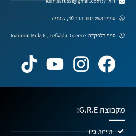
דוא"ל: idan.sarussi@gmail.com
סניף ראשי: רחוב הדר 40, קיסריה
סניף בלפקדה: Ioannou Mela 6 , Lefkáda, Greece
מקבוצת G.R.E:
תיירות ביוון