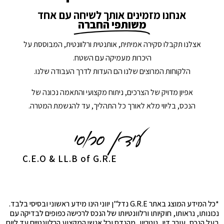
אנחנו מזמינים אותך לשיחה עם אחד
משותפי החברה
אצלנו תקבלו סקירה אמיתית, אותנטית ורלוונטית, המבוססת על
היכרות מעמיקה עם השטח.
הלקוחות המרוצים שלנו הם העדות לדרך העבודה שלנו.
אפיון מדויק של הצרכים, ניתוח מקצועי והתאמה נכונה של
הנכס, בליווי מלא לאורך כל התהליך, עד להגשמת המטרה.
C.E.O & LL.B of G.R.E
*כל המידע המוצג באתר G.R.E נדל"ן יווני הינו מידע ראשוני ובסיסי בלבד.
נכונותו, נראותו, חוקיותו ורלוונטיותו של הנכס לרכישה כפופים לבדיקה עם
בעל הנכס, עורך דין, נוטריון, מהנדס וכל אנשי המקצוע הרלוונטיים עד ליום