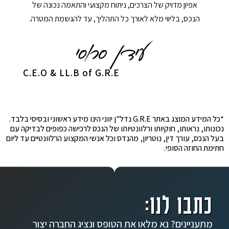
אפיון מדויק של הצרכים, ניתוח מקצועי והתאמה נכונה של
הנכס, בליווי מלא לאורך כל התהליך, עד להגשמת המטרה.
C.E.O & LL.B of G.R.E
*כל המידע המוצג באתר G.R.E נדל"ן יווני הינו מידע ראשוני ובסיסי בלבד.
נכונותו, נראותו, חוקיותו ורלוונטיותו של הנכס לרכישה כפופים לבדיקה עם
בעל הנכס, עורך דין, נוטריון, מהנדס וכל אנשי המקצוע הרלוונטיים עד ליום
חתימת החוזה הסופי.
כתבו לנו:
מתעניינים? נא מלאו את הטופס ונציג החברה יצור