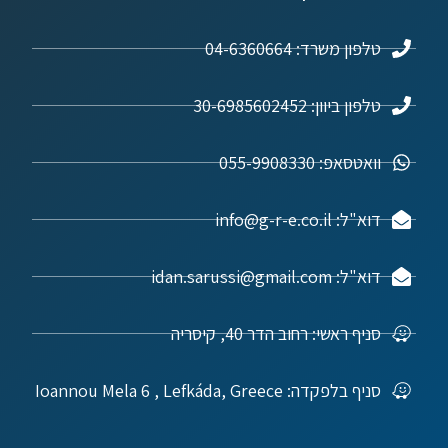
טלפון משרד: 04-6360664
טלפון ביוון: 30-6985602452
וואטסאפ: 055-9908330
דוא"ל: info@g-r-e.co.il
דוא"ל: idan.sarussi@gmail.com
סניף ראשי: רחוב הדר 40, קיסריה
סניף בלפקדה: Ioannou Mela 6 , Lefkáda, Greece