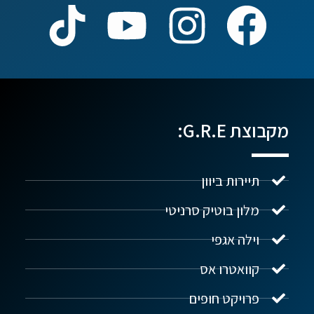
מקבוצת G.R.E:
תיירות ביוון
מלון בוטיק סרניטי
וילה אגפי
נדל"ן ביוון G.R.E
מקוון
קוואטרו אס
פרויקט חופים
שלום! איך אפשר לעזור?