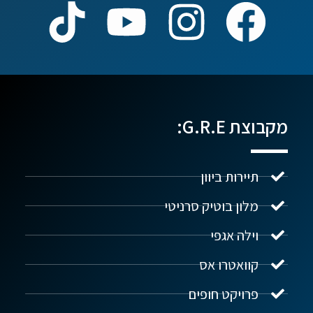
מקבוצת G.R.E:
תיירות ביוון
מלון בוטיק סרניטי
וילה אגפי
נדל"ן ביוון G.R.E
מקוון
קוואטרו אס
פרויקט חופים
שלום! איך אפשר לעזור?