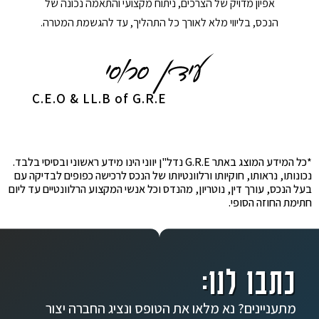
אפיון מדויק של הצרכים, ניתוח מקצועי והתאמה נכונה של
הנכס, בליווי מלא לאורך כל התהליך, עד להגשמת המטרה.
C.E.O & LL.B of G.R.E
*כל המידע המוצג באתר G.R.E נדל"ן יווני הינו מידע ראשוני ובסיסי בלבד.
נכונותו, נראותו, חוקיותו ורלוונטיותו של הנכס לרכישה כפופים לבדיקה עם
בעל הנכס, עורך דין, נוטריון, מהנדס וכל אנשי המקצוע הרלוונטיים עד ליום
חתימת החוזה הסופי.
כתבו לנו:
מתעניינים? נא מלאו את הטופס ונציג החברה יצור