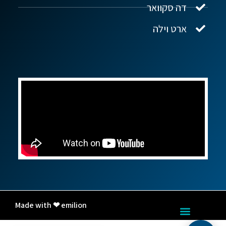
דה סקוואר
ארט וילה
Made with ❤ emilion