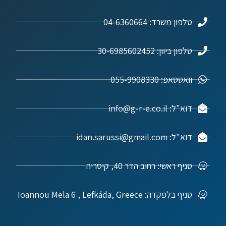
טלפון משרד: 04-6360664
טלפון ביוון: 30-6985602452
וואטסאפ: 055-9908330
דוא"ל: info@g-r-e.co.il
דוא"ל: idan.sarussi@gmail.com
סניף ראשי: רחוב הדר 40, קיסריה
סניף בלפקדה: Ioannou Mela 6 , Lefkáda, Greece