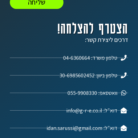
שליחה
הצטרף להצלחה!
דרכים ליצירת קשר:
טלפון משרד: 04-6360664
טלפון ביוון: 30-6985602452
וואטסאפ: 055-9908330
דוא"ל: info@g-r-e.co.il
דוא"ל: idan.sarussi@gmail.com