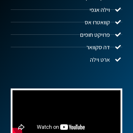
וילה אגפי
נדל"ן ביוון G.R.E
מקוון
קוואטרו אס
פרויקט חופים
שלום! איך אפשר לעזור?
דה סקוואר
ארט וילה