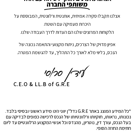
משותפי החברה
אצלנו תקבלו סקירה אמיתית, אותנטית ורלוונטית, המבוססת על
היכרות מעמיקה עם השטח.
הלקוחות המרוצים שלנו הם העדות לדרך העבודה שלנו.
אפיון מדויק של הצרכים, ניתוח מקצועי והתאמה נכונה של
הנכס, בליווי מלא לאורך כל התהליך, עד להגשמת המטרה.
C.E.O & LL.B of G.R.E
*כל המידע המוצג באתר G.R.E נדל"ן יווני הינו מידע ראשוני ובסיסי בלבד.
נכונותו, נראותו, חוקיותו ורלוונטיותו של הנכס לרכישה כפופים לבדיקה עם
בעל הנכס, עורך דין, נוטריון, מהנדס וכל אנשי המקצוע הרלוונטיים עד ליום
חתימת החוזה הסופי.