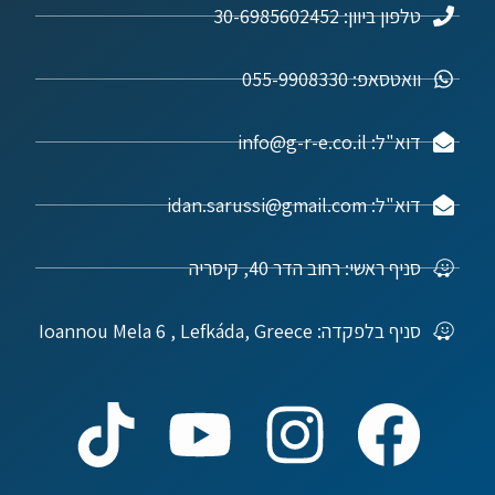
טלפון ביוון: 30-6985602452
וואטסאפ: 055-9908330
דוא"ל: info@g-r-e.co.il
דוא"ל: idan.sarussi@gmail.com
סניף ראשי: רחוב הדר 40, קיסריה
סניף בלפקדה: Ioannou Mela 6 , Lefkáda, Greece