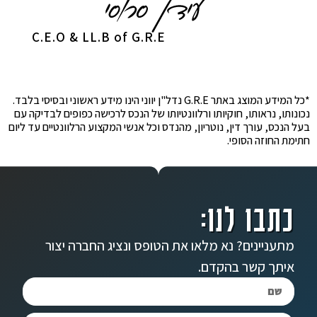
C.E.O & LL.B of G.R.E
*כל המידע המוצג באתר G.R.E נדל"ן יווני הינו מידע ראשוני ובסיסי בלבד.
נכונותו, נראותו, חוקיותו ורלוונטיותו של הנכס לרכישה כפופים לבדיקה עם
בעל הנכס, עורך דין, נוטריון, מהנדס וכל אנשי המקצוע הרלוונטיים עד ליום
חתימת החוזה הסופי.
כתבו לנו:
מתעניינים? נא מלאו את הטופס ונציג החברה יצור
איתך קשר בהקדם.