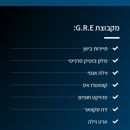
מקבוצת G.R.E:
תיירות ביוון
מלון בוטיק סרניטי
וילה אגפי
נדל"ן ביוון G.R.E
מקוון
קוואטרו אס
פרויקט חופים
שלום! איך אפשר לעזור?
דה סקוואר
ארט וילה