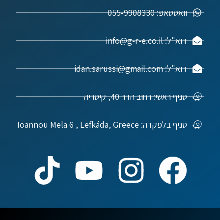
וואטסאפ: 055-9908330
דוא"ל: info@g-r-e.co.il
דוא"ל: idan.sarussi@gmail.com
סניף ראשי: רחוב הדר 40, קיסריה
סניף בלפקדה: Ioannou Mela 6 , Lefkáda, Greece