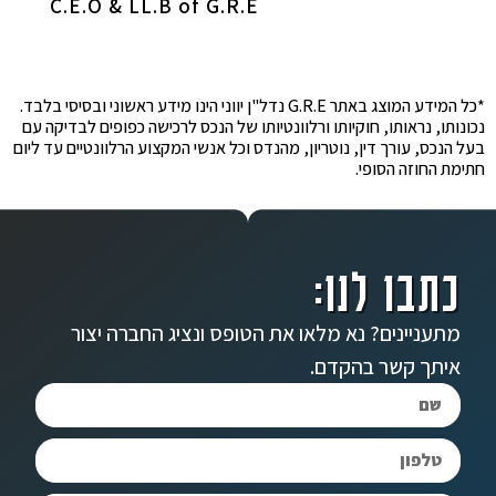
C.E.O & LL.B of G.R.E
*כל המידע המוצג באתר G.R.E נדל"ן יווני הינו מידע ראשוני ובסיסי בלבד.
נכונותו, נראותו, חוקיותו ורלוונטיותו של הנכס לרכישה כפופים לבדיקה עם
בעל הנכס, עורך דין, נוטריון, מהנדס וכל אנשי המקצוע הרלוונטיים עד ליום
חתימת החוזה הסופי.
כתבו לנו:
מתעניינים? נא מלאו את הטופס ונציג החברה יצור
איתך קשר בהקדם.