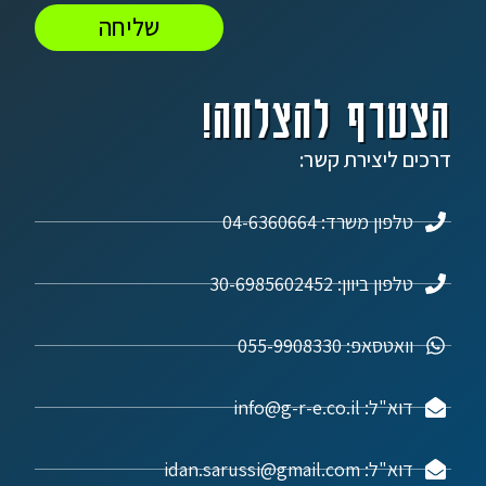
שליחה
הצטרף להצלחה!
דרכים ליצירת קשר:
טלפון משרד: 04-6360664
טלפון ביוון: 30-6985602452
וואטסאפ: 055-9908330
דוא"ל: info@g-r-e.co.il
דוא"ל: idan.sarussi@gmail.com