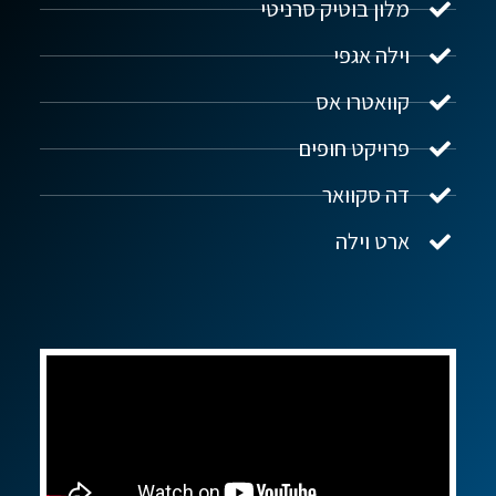
מלון בוטיק סרניטי
וילה אגפי
נדל"ן ביוון G.R.E
מקוון
קוואטרו אס
פרויקט חופים
שלום! איך אפשר לעזור?
דה סקוואר
ארט וילה