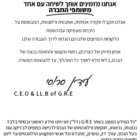
אנחנו מזמינים אותך לשיחה עם אחד
משותפי החברה
אצלנו תקבלו סקירה אמיתית, אותנטית ורלוונטית, המבוססת על
היכרות מעמיקה עם השטח.
הלקוחות המרוצים שלנו הם העדות לדרך העבודה שלנו.
אפיון מדויק של הצרכים, ניתוח מקצועי והתאמה נכונה של
הנכס, בליווי מלא לאורך כל התהליך, עד להגשמת המטרה.
C.E.O & LL.B of G.R.E
*כל המידע המוצג באתר G.R.E נדל"ן יווני הינו מידע ראשוני ובסיסי בלבד.
נכונותו, נראותו, חוקיותו ורלוונטיותו של הנכס לרכישה כפופים לבדיקה עם
בעל הנכס, עורך דין, נוטריון, מהנדס וכל אנשי המקצוע הרלוונטיים עד ליום
חתימת החוזה הסופי.