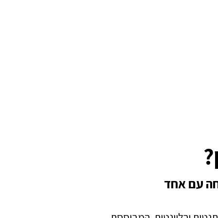
?
חה עם אחד
תנטית ורלוונטית, המבוססת