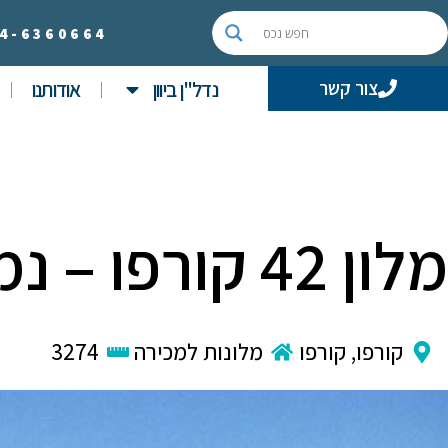
4-
6360664
נדל"ן ביוון
אודותנו
צור קשר
מלון 42 קורפו – נמכר!
קורפו
,
קורפו
מלונות למכירה
3274