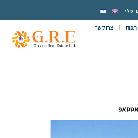
 שלי
תונות
צרו קשר
אטסאפ