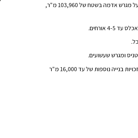
כפר נופש ציורי, ממוקם באיזור כפרי בצפון האי קורפו, על מגרש אדמה בשטח של 103,960 מ"ר,
ל.
טניס ומגרש שעשועים.
סה"כ אתר הנופש בגודל כולל של 3,274 מ"ר בנוי, עם זכויות בנייה נוספות של עד 16,000 מ"ר