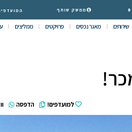
0
ממשק שותף
המועדפים
שירותים
מאגר נכסים
פרויקטים
ממליצים
עי
למועדפים!
הדפסה
וו