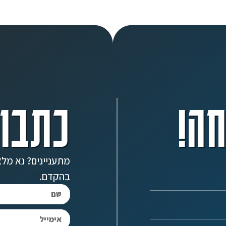
ה!
כתבו 
מתעניינים? נא מלא
בהקדם.