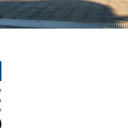
?
o
!