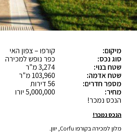
מיקום:
קורפו – צפון האי
סוג נכס:
כפר נופש למכירה
שטח בנוי:
3,274 מ"ר
שטח אדמה:
103,960 מ"ר
מספר חדרים:
56 דירות
מחיר:
5,000,000 יורו
הנכס נמכר!
הנכס נמכר!
מלון למכירה בקורפו Corfu, יוון.