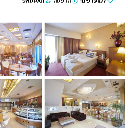
למועדפים!
הדפסה
וואטסאפ