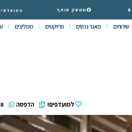
0
ממשק שותף
המועדפים
שירותים
מאגר נכסים
פרויקטים
ממליצים
עי
למועדפים!
הדפסה
וו