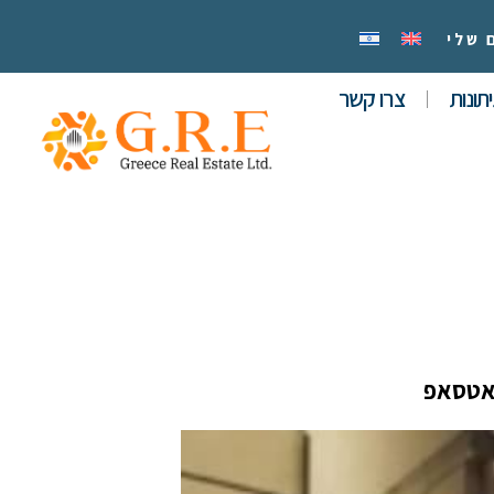
 שלי
תונות
צרו קשר
אטסאפ