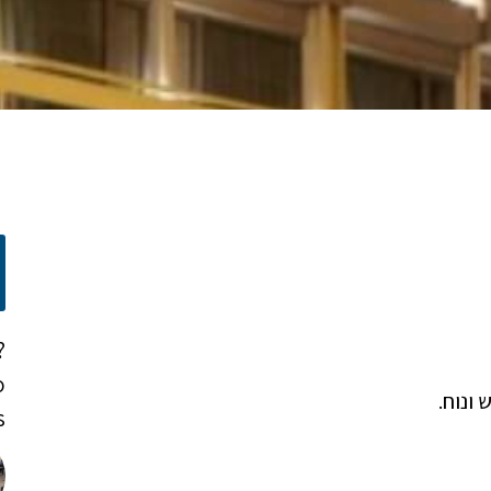
?
o
!