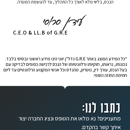
הנכס, בליווי מלא לאורך כל התהליך, עד להגשמת המטרה.
C.E.O & LL.B of G.R.E
*כל המידע המוצג באתר G.R.E נדל"ן יווני הינו מידע ראשוני ובסיסי בלבד.
נכונותו, נראותו, חוקיותו ורלוונטיותו של הנכס לרכישה כפופים לבדיקה עם
בעל הנכס, עורך דין, נוטריון, מהנדס וכל אנשי המקצוע הרלוונטיים עד ליום
חתימת החוזה הסופי.
כתבו לנו:
מתעניינים? נא מלאו את הטופס ונציג החברה יצור
איתך קשר בהקדם.