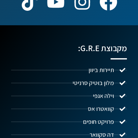
מקבוצת G.R.E:
תיירות ביוון
מלון בוטיק סרניטי
וילה אגפי
נדל"ן ביוון G.R.E
מקוון
קוואטרו אס
פרויקט חופים
שלום! איך אפשר לעזור?
דה סקוואר