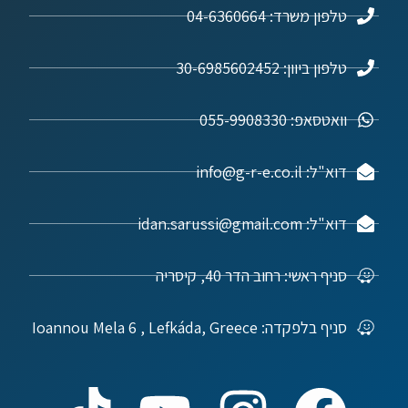
טלפון משרד: 04-6360664
טלפון ביוון: 30-6985602452
וואטסאפ: 055-9908330
דוא"ל: info@g-r-e.co.il
דוא"ל: idan.sarussi@gmail.com
סניף ראשי: רחוב הדר 40, קיסריה
סניף בלפקדה: Ioannou Mela 6 , Lefkáda, Greece