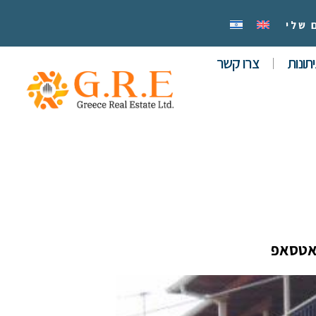
 שלי
תונות
צרו קשר
אטסאפ