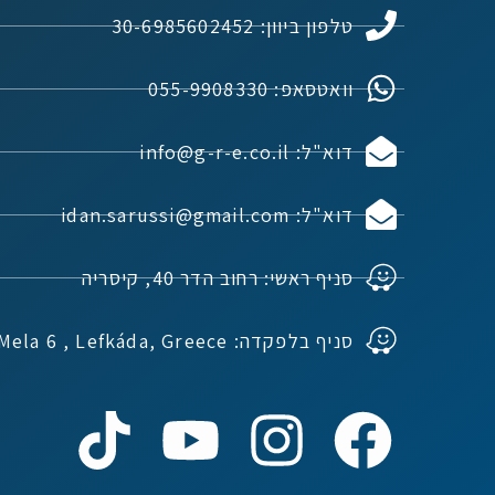
טלפון ביוון: 30-6985602452
וואטסאפ: 055-9908330
דוא"ל: info@g-r-e.co.il
דוא"ל: idan.sarussi@gmail.com
סניף ראשי: רחוב הדר 40, קיסריה
סניף בלפקדה: Ioannou Mela 6 , Lefkáda, Greece