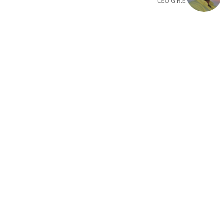
CEO G.R.E