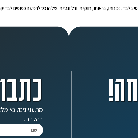
י הינו מידע ראשוני ובסיסי בלבד. נכונותו, נראותו, חוקיותו ורלוונטיותו של הנכס לרכישה כפ
ה!
כתבו 
מתעניינים? נא מלא
בהקדם.