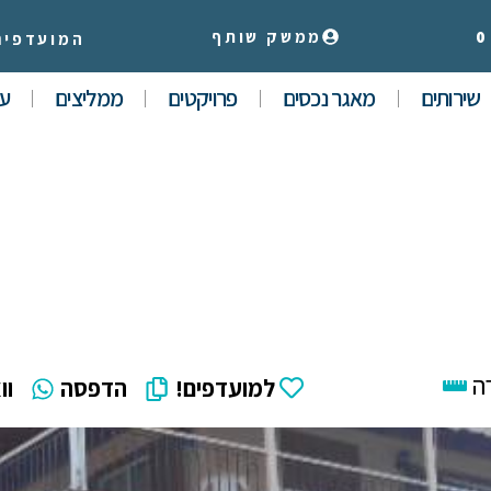
0
ממשק שותף
המועדפים
שירותים
מאגר נכסים
פרויקטים
ממליצים
עי
ה
למועדפים!
הדפסה
וו