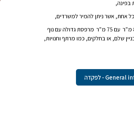
קומה שניה , דירת יוקרה שני חדרי שינה דירה בגודל 81 מ"ר עם 75 מ"ר מרפסת גדולה עם נוף
יין שלם, או בחלקים, כמו מרתף וחנויות,
Gene - לפקדה