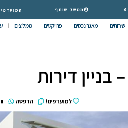
0
ממשק שותף
המועדפים
שירותים
מאגר נכסים
פרויקטים
ממליצים
עי
למועדפים!
הדפסה
וו