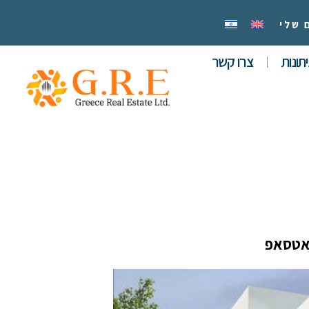
 שלי
תונות
צרו קשר
אטסאפ