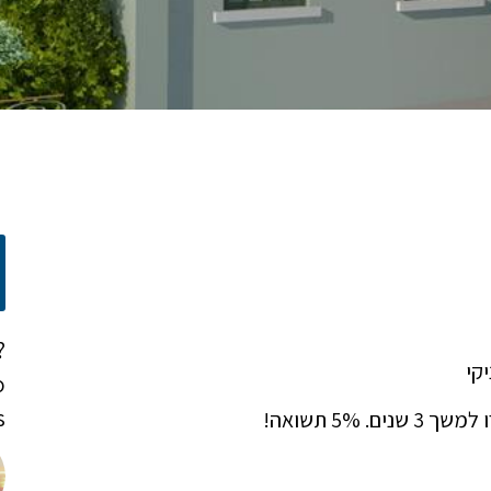
?
קי
o
!