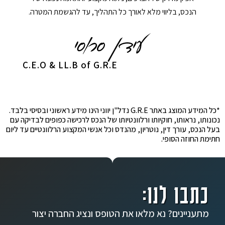
הנכס, בליווי מלא לאורך כל התהליך, עד להגשמת המטרה.
C.E.O & LL.B of G.R.E
*כל המידע המוצג באתר G.R.E נדל"ן יווני הינו מידע ראשוני ובסיסי בלבד.
נכונותו, נראותו, חוקיותו ורלוונטיותו של הנכס לרכישה כפופים לבדיקה עם
בעל הנכס, עורך דין, נוטריון, מהנדס וכל אנשי המקצוע הרלוונטיים עד ליום
חתימת החוזה הסופי.
כתבו לנו:
מתעניינים? נא מלאו את הטופס ונציג החברה יצור