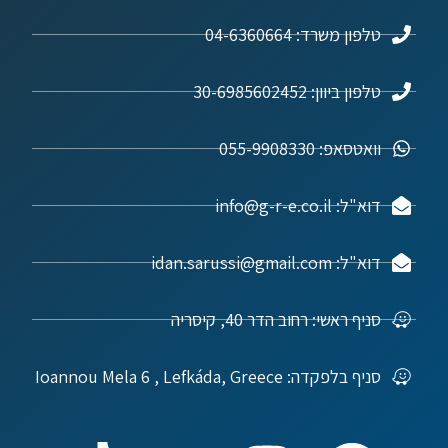
טלפון משרד: 04-6360664
טלפון ביוון: 30-6985602452
וואטסאפ: 055-9908330
דוא"ל: info@g-r-e.co.il
דוא"ל: idan.sarussi@gmail.com
סניף ראשי: רחוב הדר 40, קיסריה
סניף בלפקדה: Ioannou Mela 6 , Lefkáda, Greece