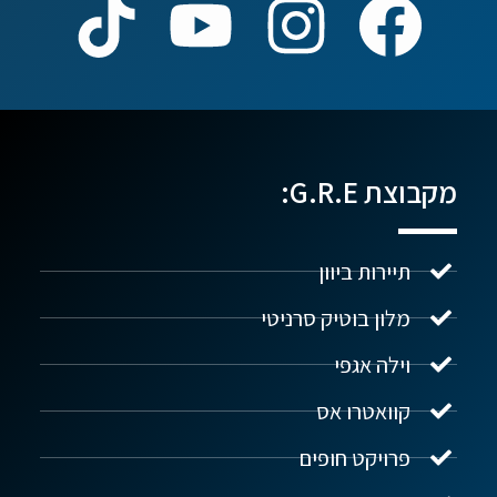
מקבוצת G.R.E:
תיירות ביוון
מלון בוטיק סרניטי
וילה אגפי
נדל"ן ביוון G.R.E
מקוון
קוואטרו אס
פרויקט חופים
שלום! איך אפשר לעזור?