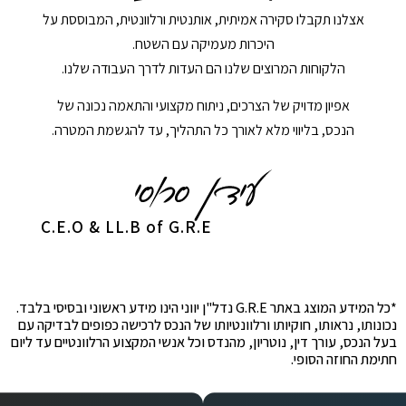
אצלנו תקבלו סקירה אמיתית, אותנטית ורלוונטית, המבוססת על
היכרות מעמיקה עם השטח.
הלקוחות המרוצים שלנו הם העדות לדרך העבודה שלנו.
אפיון מדויק של הצרכים, ניתוח מקצועי והתאמה נכונה של
הנכס, בליווי מלא לאורך כל התהליך, עד להגשמת המטרה.
C.E.O & LL.B of G.R.E
*כל המידע המוצג באתר G.R.E נדל"ן יווני הינו מידע ראשוני ובסיסי בלבד.
נכונותו, נראותו, חוקיותו ורלוונטיותו של הנכס לרכישה כפופים לבדיקה עם
בעל הנכס, עורך דין, נוטריון, מהנדס וכל אנשי המקצוע הרלוונטיים עד ליום
חתימת החוזה הסופי.