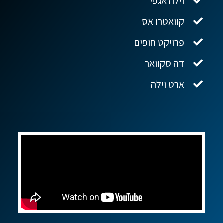
וילה אגפי
נדל"ן ביוון G.R.E
מקוון
קוואטרו אס
פרויקט חופים
שלום! איך אפשר לעזור?
דה סקוואר
ארט וילה