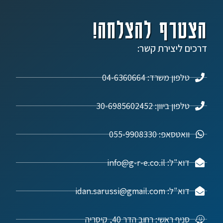
הצטרף להצלחה!
דרכים ליצירת קשר:
טלפון משרד: 04-6360664
טלפון ביוון: 30-6985602452
וואטסאפ: 055-9908330
דוא"ל: info@g-r-e.co.il
דוא"ל: idan.sarussi@gmail.com
סניף ראשי: רחוב הדר 40, קיסריה