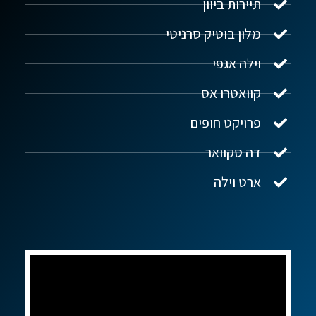
תיירות ביוון
מלון בוטיק סרניטי
וילה אגפי
נדל"ן ביוון G.R.E
מקוון
קוואטרו אס
פרויקט חופים
שלום! איך אפשר לעזור?
דה סקוואר
ארט וילה