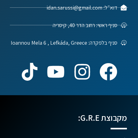
דוא"ל: idan.sarussi@gmail.com
סניף ראשי: רחוב הדר 40, קיסריה
סניף בלפקדה: Ioannou Mela 6 , Lefkáda, Greece
מקבוצת G.R.E: