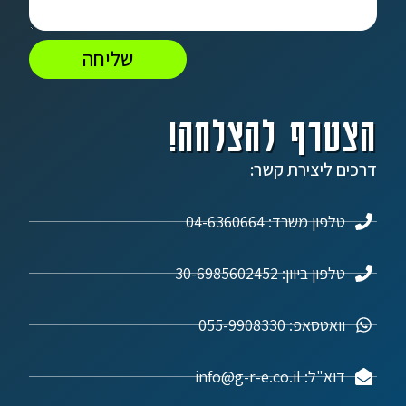
שליחה
הצטרף להצלחה!
דרכים ליצירת קשר:
טלפון משרד: 04-6360664
טלפון ביוון: 30-6985602452
וואטסאפ: 055-9908330
דוא"ל: info@g-r-e.co.il