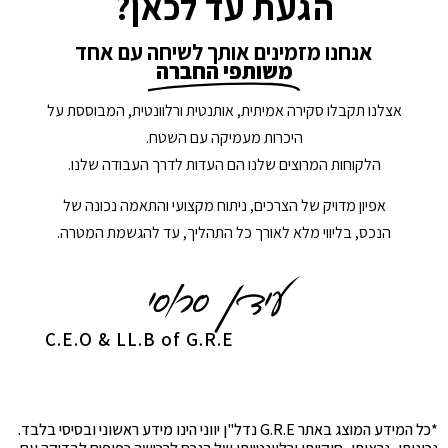
הגעת עד לכאן?
אנחנו מזמינים אותך לשיחה עם אחד
משותפי החברה
אצלנו תקבלו סקירה אמיתית, אותנטית ורלוונטית, המבוססת על
היכרות מעמיקה עם השטח.
הלקוחות המרוצים שלנו הם העדות לדרך העבודה שלנו.
אפיון מדויק של הצרכים, ניתוח מקצועי והתאמה נכונה של
הנכס, בליווי מלא לאורך כל התהליך, עד להגשמת המטרה.
C.E.O & LL.B of G.R.E
*כל המידע המוצג באתר G.R.E נדל"ן יווני הינו מידע ראשוני ובסיסי בלבד.