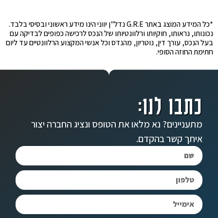
*כל המידע המוצג באתר G.R.E נדל"ן יווני הינו מידע ראשוני ובסיסי בלבד.
נכונותו, נראותו, חוקיותו ורלוונטיותו של הנכס לרכישה כפופים לבדיקה עם
בעל הנכס, עורך דין, נוטריון, מהנדס וכל אנשי המקצוע הרלוונטיים עד ליום
חתימת החוזה הסופי.
כתבו לנו:
מתעניינים? נא מלאו את הטופס ונציג החברה יצור
איתך קשר בהקדם.