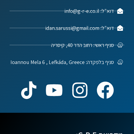
דוא"ל: info@g-r-e.co.il
דוא"ל: idan.sarussi@gmail.com
סניף ראשי: רחוב הדר 40, קיסריה
סניף בלפקדה: Ioannou Mela 6 , Lefkáda, Greece