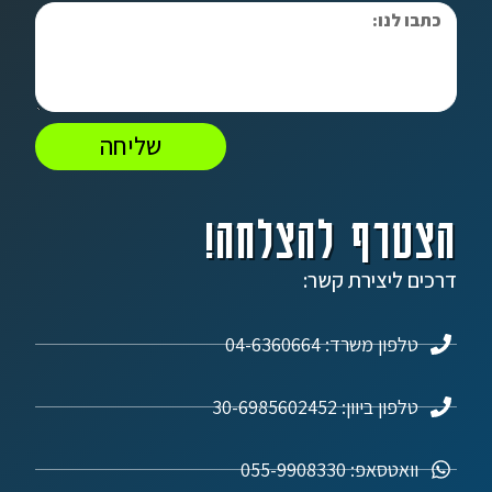
שליחה
הצטרף להצלחה!
דרכים ליצירת קשר:
טלפון משרד: 04-6360664
טלפון ביוון: 30-6985602452
וואטסאפ: 055-9908330