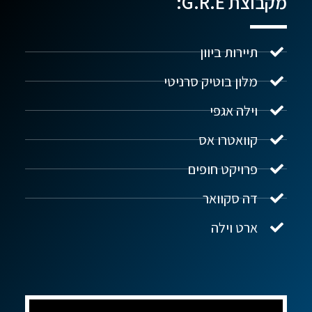
מקבוצת G.R.E:
תיירות ביוון
מלון בוטיק סרניטי
וילה אגפי
נדל"ן ביוון G.R.E
מקוון
קוואטרו אס
פרויקט חופים
שלום! איך אפשר לעזור?
דה סקוואר
ארט וילה