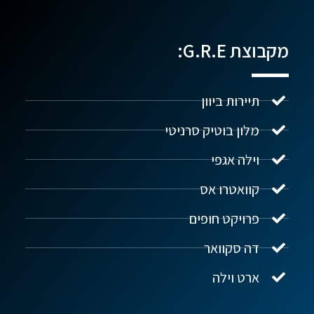
מקבוצת G.R.E:
תיירות ביוון
מלון בוטיק סרניטי
וילה אגפי
נדל"ן ביוון G.R.E
מקוון
קוואטרו אס
פרויקט חופים
שלום! איך אפשר לעזור?
דה סקוואר
ארט וילה