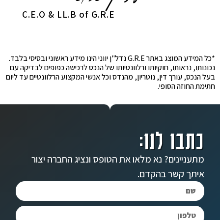
C.E.O & LL.B of G.R.E
*כל המידע המוצג באתר G.R.E נדל"ן יווני הינו מידע ראשוני ובסיסי בלבד.
נכונותו, נראותו, חוקיותו ורלוונטיותו של הנכס לרכישה כפופים לבדיקה עם
בעל הנכס, עורך דין, נוטריון, מהנדס וכל אנשי המקצוע הרלוונטיים עד ליום
חתימת החוזה הסופי.
כתבו לנו:
מתעניינים? נא מלאו את הטופס ונציג החברה יצור
איתך קשר בהקדם.