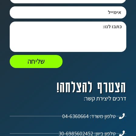
שליחה
הצטרף להצלחה!
דרכים ליצירת קשר:
טלפון משרד: 04-6360664
טלפון ביוון: 30-6985602452