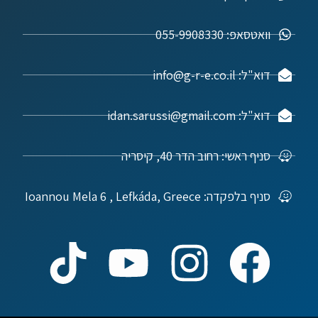
וואטסאפ: 055-9908330
דוא"ל: info@g-r-e.co.il
דוא"ל: idan.sarussi@gmail.com
סניף ראשי: רחוב הדר 40, קיסריה
סניף בלפקדה: Ioannou Mela 6 , Lefkáda, Greece